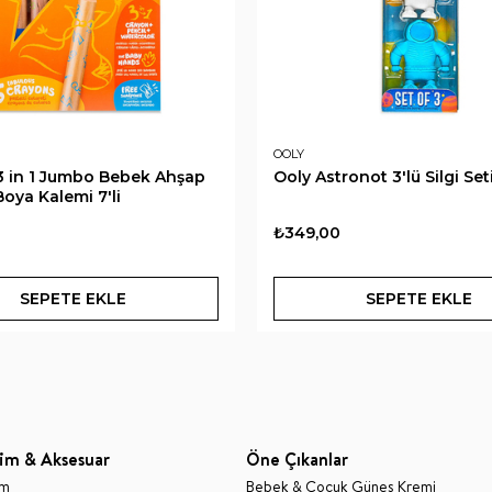
OOLY
3 in 1 Jumbo Bebek Ahşap
Ooly Astronot 3'lü Silgi Set
oya Kalemi 7'li
₺349,00
SEPETE EKLE
SEPETE EKLE
im & Aksesuar
Öne Çıkanlar
im
Bebek & Çocuk Güneş Kremi