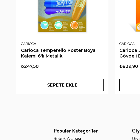
CARIOCA
CARIOCA
Carioca Temperello Poster Boya
Carioca 
Kalemi 6'lı Metalik
Gövdeli B
₺247,50
₺839,90
SEPETE EKLE
Popüler Kategoriler
Giy
Bebek Arabası
Giy