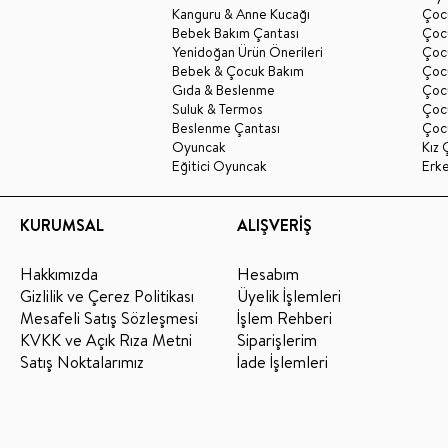
Kanguru & Anne Kucağı
Çocu
Bebek Bakım Çantası
Çocu
Yenidoğan Ürün Önerileri
Çoc
Bebek & Çocuk Bakım
Çoc
Gıda & Beslenme
Çocu
Suluk & Termos
Çoc
Beslenme Çantası
Çoc
Oyuncak
Kız 
Eğitici Oyuncak
Erk
KURUMSAL
ALIŞVERİŞ
Hakkımızda
Hesabım
Gizlilik ve Çerez Politikası
Üyelik İşlemleri
Mesafeli Satış Sözleşmesi
İşlem Rehberi
KVKK ve Açık Rıza Metni
Siparişlerim
Satış Noktalarımız
İade İşlemleri