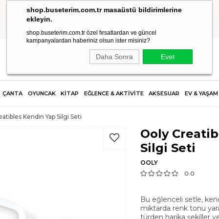
shop.buseterim.com.tr masaüstü bildirimlerine
HIZLI KARGO
ekleyin.
shop.buseterim.com.tr özel fırsatlardan ve güncel
kampanyalardan haberiniz olsun ister misiniz?
Daha Sonra
Evet
ÇANTA
OYUNCAK
KİTAP
EĞLENCE & AKTİVİTE
AKSESUAR
EV & YAŞAM
atibles Kendin Yap Silgi Seti
Ooly Creatib
Silgi Seti
OOLY
0.0
Bu eğlenceli setle, kendi
miktarda renk tonu yarat
türden harika şekiller v