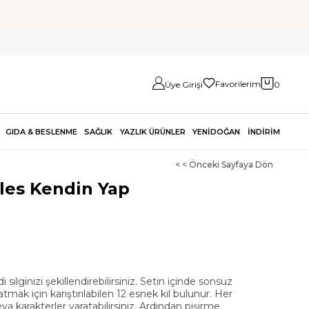
Favorilerim
Üye Girişi
0
GIDA & BESLENME
SAĞLIK
YAZLIK ÜRÜNLER
YENİDOĞAN
İNDİRİM
< < Önceki Sayfaya Dön
les Kendin Yap
 silginizi şekillendirebilirsiniz. Setin içinde sonsuz
mak için karıştırılabilen 12 esnek kil bulunur. Her
eya karakterler yaratabilirsiniz. Ardından pişirme