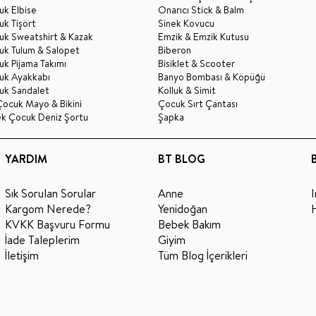
k Elbise
Onarıcı Stick & Balm
k Tişört
Sinek Kovucu
uk Sweatshirt & Kazak
Emzik & Emzik Kutusu
uk Tulum & Salopet
Biberon
k Pijama Takımı
Bisiklet & Scooter
uk Ayakkabı
Banyo Bombası & Köpüğü
uk Sandalet
Kolluk & Simit
Çocuk Mayo & Bikini
Çocuk Sırt Çantası
ek Çocuk Deniz Şortu
Şapka
YARDIM
BT BLOG
Sık Sorulan Sorular
Anne
Kargom Nerede?
Yenidoğan
KVKK Başvuru Formu
Bebek Bakım
İade Taleplerim
Giyim
İletişim
Tüm Blog İçerikleri