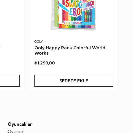
OOLY
CR
i
Ooly Happy Pack Colorful World
Cr
Works
Sh
₺1.299,00
₺1
SEPETE EKLE
Oyuncaklar
Oyuncak