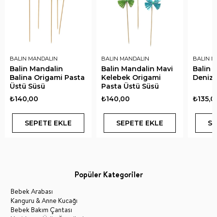
BALIN MANDALIN
BALIN MANDALIN
BALIN M
Balin Mandalin
Balin Mandalin Mavi
Balin 
Balina Origami Pasta
Kelebek Origami
Deniza
Üstü Süsü
Pasta Üstü Süsü
₺140,00
₺140,00
₺135,0
SEPETE EKLE
SEPETE EKLE
SE
Popüler Kategoriler
Bebek Arabası
Kanguru & Anne Kucağı
Bebek Bakım Çantası