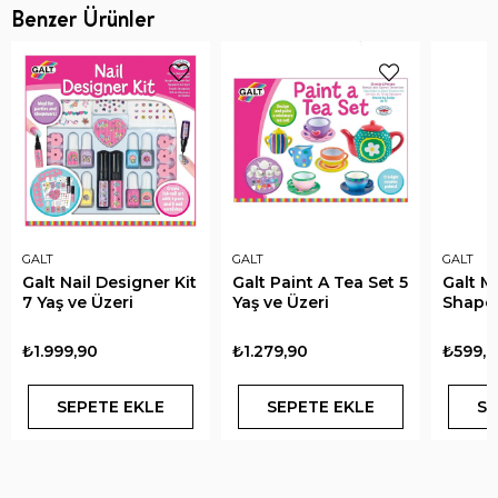
Benzer Ürünler
GALT
GALT
GALT
Galt Nail Designer Kit
Galt Paint A Tea Set 5
Galt M
7 Yaş ve Üzeri
Yaş ve Üzeri
Shapes
₺1.999,90
₺1.279,90
₺599,9
SEPETE EKLE
SEPETE EKLE
SE