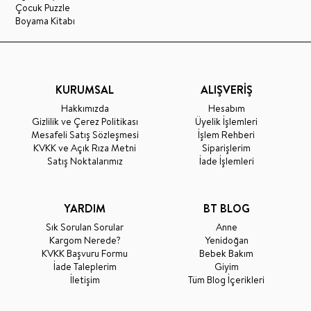
Çocuk Puzzle
Boyama Kitabı
KURUMSAL
ALIŞVERİŞ
Hakkımızda
Hesabım
Gizlilik ve Çerez Politikası
Üyelik İşlemleri
Mesafeli Satış Sözleşmesi
İşlem Rehberi
KVKK ve Açık Rıza Metni
Siparişlerim
Satış Noktalarımız
İade İşlemleri
YARDIM
BT BLOG
Sık Sorulan Sorular
Anne
Kargom Nerede?
Yenidoğan
KVKK Başvuru Formu
Bebek Bakım
İade Taleplerim
Giyim
İletişim
Tüm Blog İçerikleri