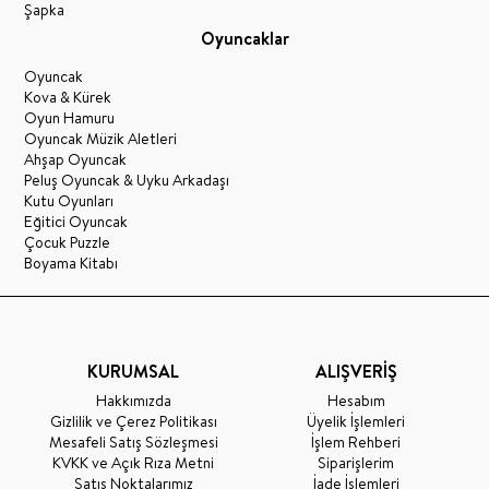
Şapka
Oyuncaklar
Oyuncak
Kova & Kürek
Oyun Hamuru
Oyuncak Müzik Aletleri
Ahşap Oyuncak
Peluş Oyuncak & Uyku Arkadaşı
Kutu Oyunları
Eğitici Oyuncak
Çocuk Puzzle
Boyama Kitabı
KURUMSAL
ALIŞVERİŞ
Hakkımızda
Hesabım
Gizlilik ve Çerez Politikası
Üyelik İşlemleri
Mesafeli Satış Sözleşmesi
İşlem Rehberi
KVKK ve Açık Rıza Metni
Siparişlerim
Satış Noktalarımız
İade İşlemleri