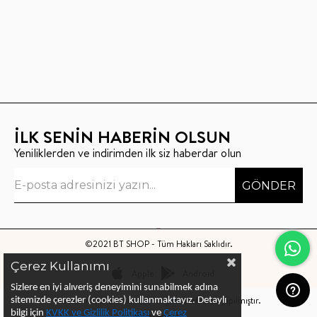
İLK SENİN HABERİN OLSUN
Yeniliklerden ve indirimden ilk siz haberdar olun
GÖNDER
©2021 BT SHOP - Tüm Hakları Saklıdır.
Çerez Kullanımı
Apple
Android
Sizlere en iyi alıveriş deneyimini sunabilmek adına
Bu sitenin kurulumu
Keyo Digital
tarafından yapılmıştır.
sitemizde çerezler (cookies) kullanmaktayız.
Detaylı
bilgi için
KVKK ve Gizlilik Politikası
ve
Çerez