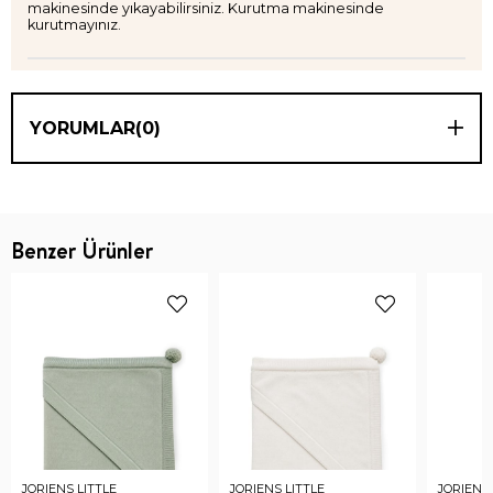
makinesinde yıkayabilirsiniz. Kurutma makinesinde
kurutmayınız.
YORUMLAR
(0)
Benzer Ürünler
JORIENS LITTLE
JORIENS LITTLE
JORIENS 