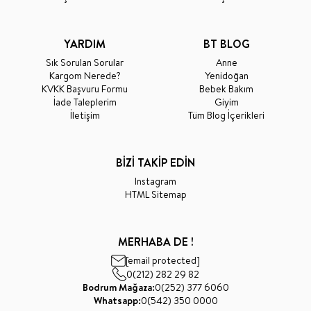
YARDIM
BT BLOG
Sık Sorulan Sorular
Anne
Kargom Nerede?
Yenidoğan
KVKK Başvuru Formu
Bebek Bakım
İade Taleplerim
Giyim
İletişim
Tüm Blog İçerikleri
BİZİ TAKİP EDİN
Instagram
HTML Sitemap
MERHABA DE !
[email protected]
0(212) 282 29 82
Bodrum Mağaza:
0(252) 377 6060
Whatsapp:
0(542) 350 0000