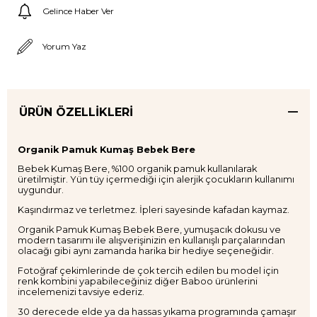
Gelince Haber Ver
Yorum Yaz
ÜRÜN ÖZELLIKLERI
Organik Pamuk Kumaş Bebek Bere
Bebek Kumaş Bere, %100 organik pamuk kullanılarak
üretilmiştir. Yün tüy içermediği için alerjik çocukların kullanımı
uygundur.
Kaşındırmaz ve terletmez. İpleri sayesinde kafadan kaymaz.
Organik Pamuk Kumaş Bebek Bere, yumuşacık dokusu ve
modern tasarımı ile alışverişinizin en kullanışlı parçalarından
olacağı gibi aynı zamanda harika bir hediye seçeneğidir.
Fotoğraf çekimlerinde de çok tercih edilen bu model için
renk kombini yapabileceğiniz diğer Baboo ürünlerini
incelemenizi tavsiye ederiz.
30 derecede elde ya da hassas yıkama programında çamaşır