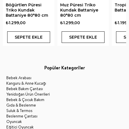
Böğürtlen Püresi
Muz Püresi Triko
Tropik
Triko Kundak
Kundak Battaniye
Battan
Battaniye 80*80 cm
80*80 cm
₺1.299,00
₺1.299,00
₺1.199
SEPETE EKLE
SEPETE EKLE
SE
Popüler Kategoriler
Bebek Arabası
Kanguru & Anne Kucağı
Bebek Bakım Çantası
Yenidoğan Ürün Önerileri
Bebek & Çocuk Bakım
Gıda & Beslenme
Suluk & Termos
Beslenme Çantası
Oyuncak
Eğitici Oyuncak