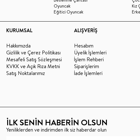
Beslenme Çantası
Çoc
Oyuncak
Kız 
Eğitici Oyuncak
Erk
KURUMSAL
ALIŞVERİŞ
Hakkımızda
Hesabım
Gizlilik ve Çerez Politikası
Üyelik İşlemleri
Mesafeli Satış Sözleşmesi
İşlem Rehberi
KVKK ve Açık Rıza Metni
Siparişlerim
Satış Noktalarımız
İade İşlemleri
İLK SENİN HABERİN OLSUN
Yeniliklerden ve indirimden ilk siz haberdar olun