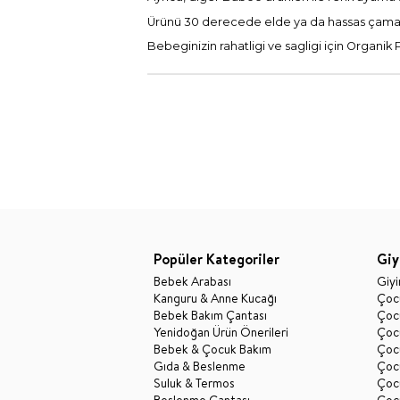
Ürünü 30 derecede elde ya da hassas çamas
Bebeginizin rahatligi ve sagligi için Orga
Popüler Kategoriler
Giy
Bebek Arabası
Giy
Kanguru & Anne Kucağı
Çocu
Bebek Bakım Çantası
Çocu
Yenidoğan Ürün Önerileri
Çoc
Bebek & Çocuk Bakım
Çoc
Gıda & Beslenme
Çocu
Suluk & Termos
Çoc