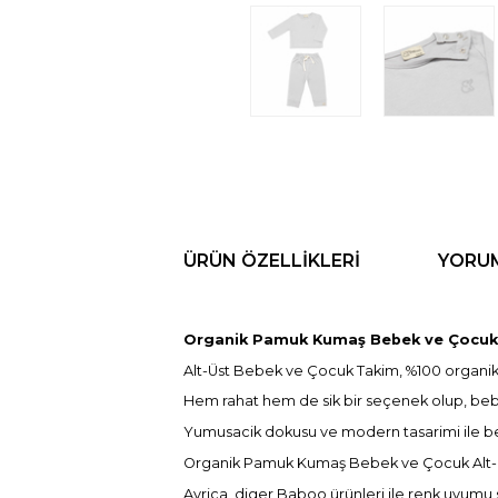
ÜRÜN ÖZELLIKLERI
YORU
Organik Pamuk Kumaş Bebek ve Çocuk 
Alt-Üst Bebek ve Çocuk Takim, %100 organik p
Hem rahat hem de sik bir seçenek olup, bebe
Yumusacik dokusu ve modern tasarimi ile bebe
Organik Pamuk Kumaş Bebek ve Çocuk Alt-Üst 
Ayrica, diger Baboo ürünleri ile renk uyumu s