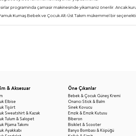
irlar programinda çamasir makinesinde yikamaniz önerilir. Ancak kur
nik Pamuk Kumaş Bebek ve Çocuk Alt-Üst Takım mükemmel bir seçenekti
im & Aksesuar
Öne Çıkanlar
im
Bebek & Çocuk Güneş Kremi
k Elbise
Onarıcı Stick & Balm
k Tişört
Sinek Kovucu
uk Sweatshirt & Kazak
Emzik & Emzik Kutusu
uk Tulum & Salopet
Biberon
k Pijama Takımı
Bisiklet & Scooter
uk Ayakkabı
Banyo Bombası & Köpüğü