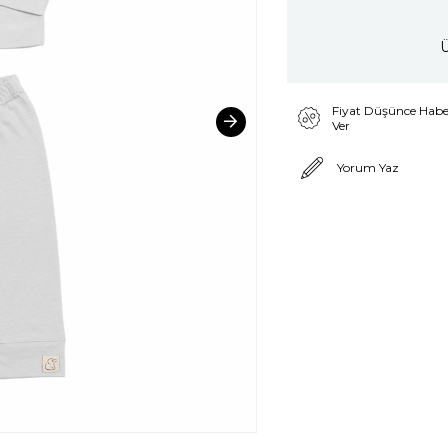
Ü
Fiyat Düşünce Habe
Ver
Yorum Yaz