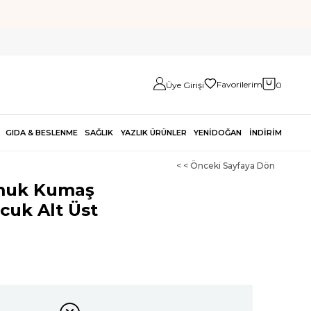
Favorilerim
Üye Girişi
0
GIDA & BESLENME
SAĞLIK
YAZLIK ÜRÜNLER
YENİDOĞAN
İNDİRİM
< < Önceki Sayfaya Dön
muk Kumaş
cuk Alt Üst