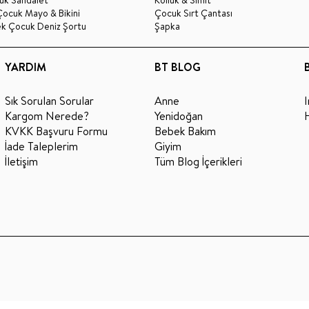
uk Sandalet
Kolluk & Simit
Çocuk Mayo & Bikini
Çocuk Sırt Çantası
ek Çocuk Deniz Şortu
Şapka
YARDIM
BT BLOG
Sık Sorulan Sorular
Anne
Kargom Nerede?
Yenidoğan
KVKK Başvuru Formu
Bebek Bakım
İade Taleplerim
Giyim
İletişim
Tüm Blog İçerikleri