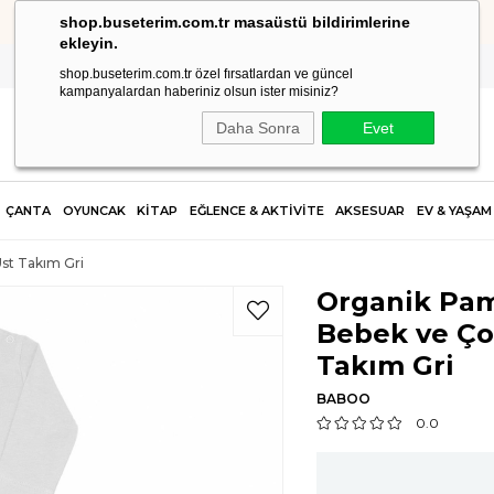
shop.buseterim.com.tr masaüstü bildirimlerine
HIZLI KARGO
ekleyin.
shop.buseterim.com.tr özel fırsatlardan ve güncel
kampanyalardan haberiniz olsun ister misiniz?
Daha Sonra
Evet
ÇANTA
OYUNCAK
KİTAP
EĞLENCE & AKTİVİTE
AKSESUAR
EV & YAŞAM
st Takım Gri
Organik Pa
Bebek ve Ço
Takım Gri
BABOO
0.0