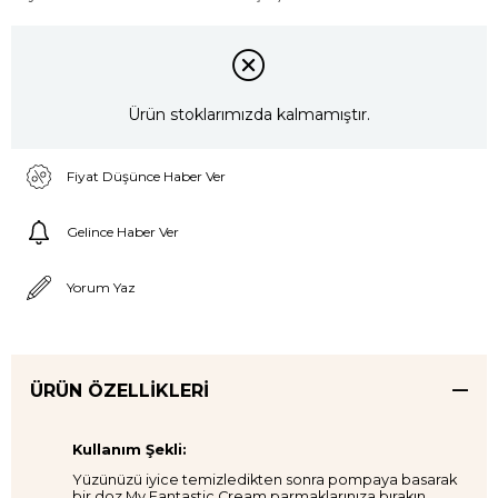
Ürün stoklarımızda kalmamıştır.
Fiyat Düşünce Haber Ver
Gelince Haber Ver
Yorum Yaz
ÜRÜN ÖZELLIKLERI
Kullanım Şekli:
Yüzünüzü iyice temizledikten sonra pompaya basarak
bir doz My Fantastic Cream parmaklarınıza bırakın.