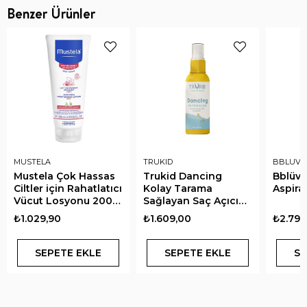
Benzer Ürünler
MUSTELA
TRUKID
BBLUV
Mustela Çok Hassas
Trukid Dancing
Bblüv R
Ciltler için Rahatlatıcı
Kolay Tarama
Aspira
Vücut Losyonu 200
Sağlayan Saç Açıcı
ml
Sprey 207 ml
₺1.029,90
₺1.609,00
₺2.799
SEPETE EKLE
SEPETE EKLE
SE