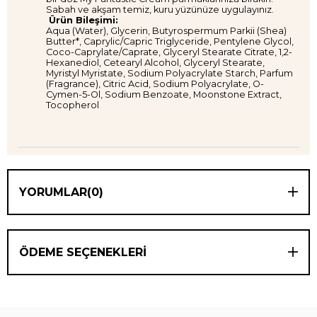
Sabah ve akşam temiz, kuru yüzünüze uygulayınız.
Ürün Bileşimi:
Aqua (Water), Glycerin, Butyrospermum Parkii (Shea)
Butter*, Caprylic/Capric Triglyceride, Pentylene Glycol,
Coco-Caprylate/Caprate, Glyceryl Stearate Citrate, 1,2-
Hexanediol, Cetearyl Alcohol, Glyceryl Stearate,
Myristyl Myristate, Sodium Polyacrylate Starch, Parfum
(Fragrance), Citric Acid, Sodium Polyacrylate, O-
Cymen-5-Ol, Sodium Benzoate, Moonstone Extract,
Tocopherol
YORUMLAR
(0)
ÖDEME SEÇENEKLERI