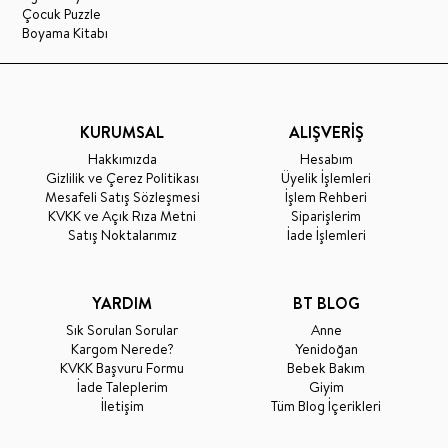
Çocuk Puzzle
Boyama Kitabı
KURUMSAL
ALIŞVERİŞ
Hakkımızda
Hesabım
Gizlilik ve Çerez Politikası
Üyelik İşlemleri
Mesafeli Satış Sözleşmesi
İşlem Rehberi
KVKK ve Açık Rıza Metni
Siparişlerim
Satış Noktalarımız
İade İşlemleri
YARDIM
BT BLOG
Sık Sorulan Sorular
Anne
Kargom Nerede?
Yenidoğan
KVKK Başvuru Formu
Bebek Bakım
İade Taleplerim
Giyim
İletişim
Tüm Blog İçerikleri