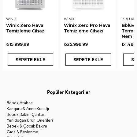
WINIX
WINIX
BBLUV
Winix Zero Hava
Winix Zero Pro Hava
Bblüv 
Temizleme Cihazı
Temizleme Cihazı
Termom
Nem Ö
₺15.999,99
₺25.999,99
₺1.499
SEPETE EKLE
SEPETE EKLE
SE
Popüler Kategoriler
Bebek Arabası
Kanguru & Anne Kucağı
Bebek Bakım Çantası
Yenidoğan Ürün Önerileri
Bebek & Çocuk Bakım
Gıda & Beslenme