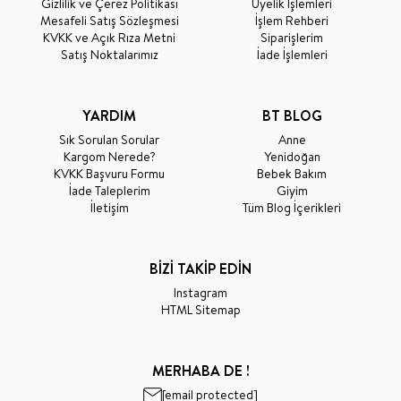
Gizlilik ve Çerez Politikası
Üyelik İşlemleri
Mesafeli Satış Sözleşmesi
İşlem Rehberi
KVKK ve Açık Rıza Metni
Siparişlerim
Satış Noktalarımız
İade İşlemleri
YARDIM
BT BLOG
Sık Sorulan Sorular
Anne
Kargom Nerede?
Yenidoğan
KVKK Başvuru Formu
Bebek Bakım
İade Taleplerim
Giyim
İletişim
Tüm Blog İçerikleri
BİZİ TAKİP EDİN
Instagram
HTML Sitemap
MERHABA DE !
[email protected]