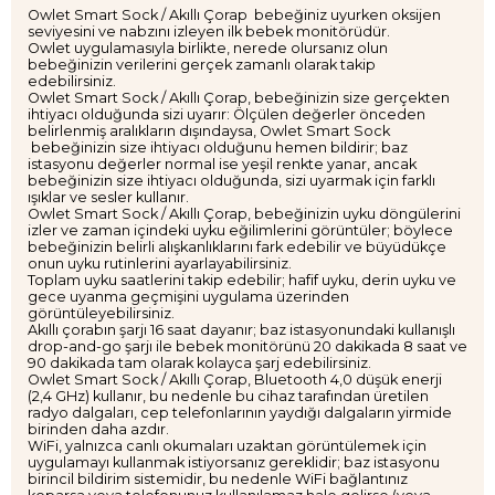
Owlet Smart Sock / Akıllı Çorap bebeğiniz uyurken oksijen
seviyesini ve nabzını izleyen ilk bebek monitörüdür.
Owlet uygulamasıyla birlikte, nerede olursanız olun
bebeğinizin verilerini gerçek zamanlı olarak takip
edebilirsiniz.
Owlet Smart Sock / Akıllı Çorap, bebeğinizin size gerçekten
ihtiyacı olduğunda sizi uyarır: Ölçülen değerler önceden
belirlenmiş aralıkların dışındaysa, Owlet Smart Sock
bebeğinizin size ihtiyacı olduğunu hemen bildirir; baz
istasyonu değerler normal ise yeşil renkte yanar, ancak
bebeğinizin size ihtiyacı olduğunda, sizi uyarmak için farklı
ışıklar ve sesler kullanır.
Owlet Smart Sock / Akıllı Çorap, bebeğinizin uyku döngülerini
izler ve zaman içindeki uyku eğilimlerini görüntüler; böylece
bebeğinizin belirli alışkanlıklarını fark edebilir ve büyüdükçe
onun uyku rutinlerini ayarlayabilirsiniz.
Toplam uyku saatlerini takip edebilir; hafif uyku, derin uyku ve
gece uyanma geçmişini uygulama üzerinden
görüntüleyebilirsiniz.
Akıllı çorabın şarjı 16 saat dayanır; baz istasyonundaki kullanışlı
drop-and-go şarjı ile bebek monitörünü 20 dakikada 8 saat ve
90 dakikada tam olarak kolayca şarj edebilirsiniz.
Owlet Smart Sock / Akıllı Çorap, Bluetooth 4,0 düşük enerji
(2,4 GHz) kullanır, bu nedenle bu cihaz tarafından üretilen
radyo dalgaları, cep telefonlarının yaydığı dalgaların yirmide
birinden daha azdır.
WiFi, yalnızca canlı okumaları uzaktan görüntülemek için
uygulamayı kullanmak istiyorsanız gereklidir; baz istasyonu
birincil bildirim sistemidir, bu nedenle WiFi bağlantınız