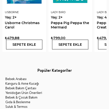
USBORNE
LADY BIRD
LADY BI
Yaş: 2+
Yaş: 2+
Yaş: 4+
Usborne Christmas
Peppa Pig Peppa the
Peppa 
Carol
Mermaid
Creatu
₺479,88
₺799,00
₺479,
SEPETE EKLE
SEPETE EKLE
SE
Popüler Kategoriler
Bebek Arabası
Kanguru & Anne Kucağı
Bebek Bakım Çantası
Yenidoğan Ürün Önerileri
Bebek & Çocuk Bakım
Gıda & Beslenme
Suluk & Termos