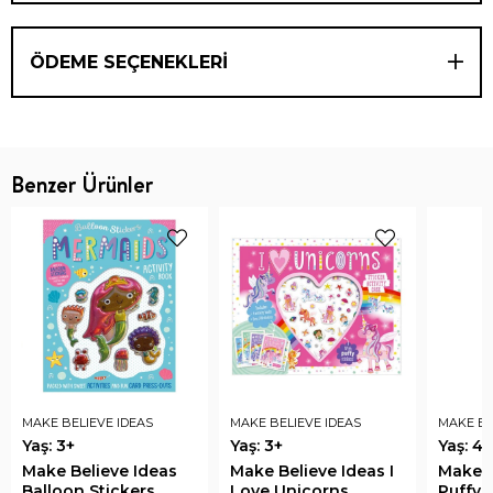
ÖDEME SEÇENEKLERI
Benzer Ürünler
MAKE BELIEVE IDEAS
MAKE BELIEVE IDEAS
MAKE BE
Yaş: 3+
Yaş: 3+
Yaş: 4+
Make Believe Ideas
Make Believe Ideas I
Make B
Balloon Stickers
Love Unicorns
Puffy 