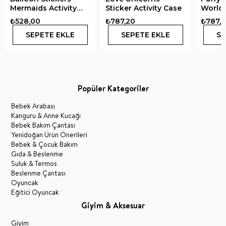
Mermaids Activity
Sticker Activity Case
World 
Book
Activi
₺528,00
₺787,20
₺787,
SEPETE EKLE
SEPETE EKLE
SE
Popüler Kategoriler
Bebek Arabası
Kanguru & Anne Kucağı
Bebek Bakım Çantası
Yenidoğan Ürün Önerileri
Bebek & Çocuk Bakım
Gıda & Beslenme
Suluk & Termos
Beslenme Çantası
Oyuncak
Eğitici Oyuncak
Giyim & Aksesuar
Giyim