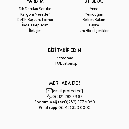
YARDIM
BT BLOG
Sık Sorulan Sorular
Anne
Kargom Nerede?
Yenidoğan
KVKK Başvuru Formu
Bebek Bakım
İade Taleplerim
Giyim
İletişim
Tüm Blog İçerikleri
BİZİ TAKİP EDİN
Instagram
HTML Sitemap
MERHABA DE !
[email protected]
0(212) 282 29 82
Bodrum Mağaza:
0(252) 377 6060
Whatsapp:
0(542) 350 0000