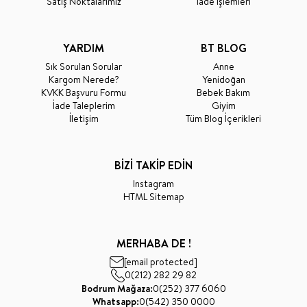
Satış Noktalarımız
İade İşlemleri
YARDIM
BT BLOG
Sık Sorulan Sorular
Anne
Kargom Nerede?
Yenidoğan
KVKK Başvuru Formu
Bebek Bakım
İade Taleplerim
Giyim
İletişim
Tüm Blog İçerikleri
BİZİ TAKİP EDİN
Instagram
HTML Sitemap
MERHABA DE !
[email protected]
0(212) 282 29 82
Bodrum Mağaza:
0(252) 377 6060
Whatsapp:
0(542) 350 0000