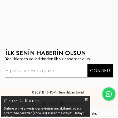
İLK SENİN HABERİN OLSUN
Yeniliklerden ve indirimden ilk siz haberdar olun
GÖNDER
©2021 BT SHOP - Tüm Hakları Saklıdır.
Çerez Kullanımı
Apple
Android
Sizlere en iyi alıveriş deneyimini sunabilmek adına
Bu sitenin kurulumu
Keyo Digital
tarafından yapılmıştır.
sitemizde çerezler (cookies) kullanmaktayız.
Detaylı