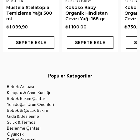
MUSTELA
KOKOSO BABY
KOKOSO
Mustela Stelatopia
Kokoso Baby
Kokos
Temizleme Yağı 500
Organik Hindistan
Organi
ml
Cevizi Yağı 168 gr
Cevizi 
₺1.099,90
₺1.100,00
₺730,
SEPETE EKLE
SEPETE EKLE
SE
Popüler Kategoriler
Bebek Arabası
Kanguru & Anne Kucağı
Bebek Bakım Çantası
Yenidoğan Ürün Önerileri
Bebek & Çocuk Bakım
Gıda & Beslenme
Suluk & Termos
Beslenme Çantası
Oyuncak
Eğitici Oyuncak