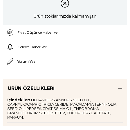
Ürün stoklarımızda kalmamıştır.
Fiyat Düşünce Haber Ver
Gelince Haber Ver
Yorum Yaz
ÜRÜN ÖZELLIKLERI
İçindekiler:
HELIANTHUS ANNUUS SEED OIL,
CAPRYLIC/CAPRIC TRIGLYCERIDE, MACADAMIA TERNIFOLIA
SEED OIL, PERSEA GRATISSIMA OIL, THEOBROMA
GRANDIFLORUM SEED BUTTER, TOCOPHERYL ACETATE,
PARFUM.