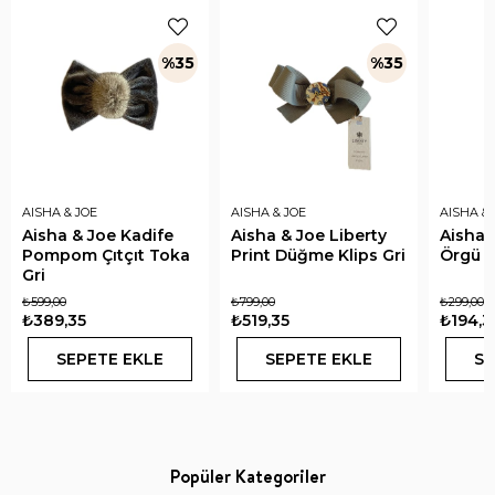
%35
%35
AISHA & JOE
AISHA & JOE
AISHA & 
Aisha & Joe Kadife
Aisha & Joe Liberty
Aisha 
Pompom Çıtçıt Toka
Print Düğme Klips Gri
Örgü L
Gri
₺599,00
₺799,00
₺299,00
₺389,35
₺519,35
₺194,3
SEPETE EKLE
SEPETE EKLE
SE
Popüler Kategoriler