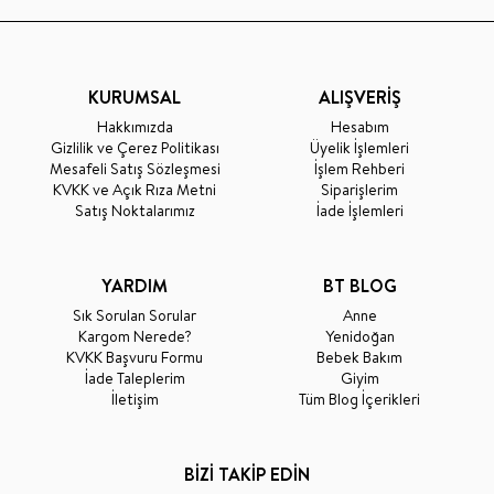
KURUMSAL
ALIŞVERİŞ
Hakkımızda
Hesabım
Gizlilik ve Çerez Politikası
Üyelik İşlemleri
Mesafeli Satış Sözleşmesi
İşlem Rehberi
KVKK ve Açık Rıza Metni
Siparişlerim
Satış Noktalarımız
İade İşlemleri
YARDIM
BT BLOG
Sık Sorulan Sorular
Anne
Kargom Nerede?
Yenidoğan
KVKK Başvuru Formu
Bebek Bakım
İade Taleplerim
Giyim
İletişim
Tüm Blog İçerikleri
BİZİ TAKİP EDİN