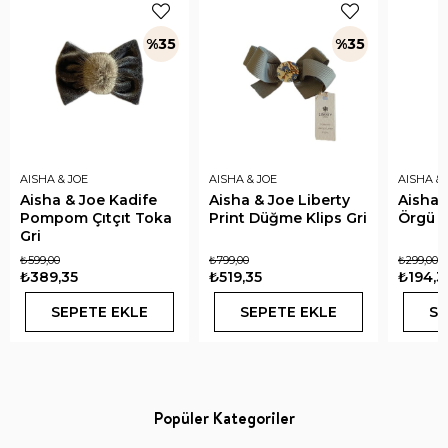
%35
%35
AISHA & JOE
AISHA & JOE
AISHA & 
Aisha & Joe Kadife
Aisha & Joe Liberty
Aisha 
Pompom Çıtçıt Toka
Print Düğme Klips Gri
Örgü L
Gri
₺599,00
₺799,00
₺299,00
₺389,35
₺519,35
₺194,3
SEPETE EKLE
SEPETE EKLE
SE
Popüler Kategoriler