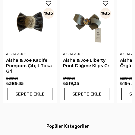
%35
%35
AISHA & JOE
AISHA & JOE
AISHA & 
Aisha & Joe Kadife
Aisha & Joe Liberty
Aisha 
Pompom Çıtçıt Toka
Print Düğme Klips Gri
Örgü L
Gri
₺599,00
₺799,00
₺299,00
₺389,35
₺519,35
₺194,3
SEPETE EKLE
SEPETE EKLE
SE
Popüler Kategoriler