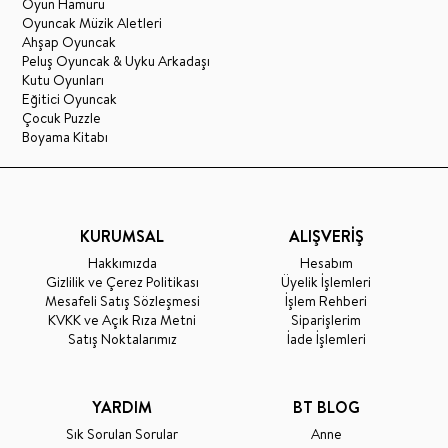
Oyun Hamuru
Oyuncak Müzik Aletleri
Ahşap Oyuncak
Peluş Oyuncak & Uyku Arkadaşı
Kutu Oyunları
Eğitici Oyuncak
Çocuk Puzzle
Boyama Kitabı
KURUMSAL
ALIŞVERİŞ
Hakkımızda
Hesabım
Gizlilik ve Çerez Politikası
Üyelik İşlemleri
Mesafeli Satış Sözleşmesi
İşlem Rehberi
KVKK ve Açık Rıza Metni
Siparişlerim
Satış Noktalarımız
İade İşlemleri
YARDIM
BT BLOG
Sık Sorulan Sorular
Anne