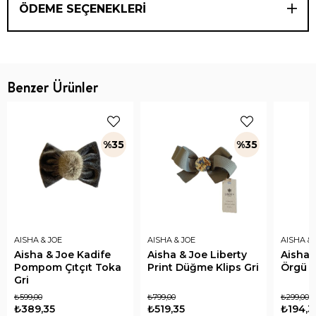
ÖDEME SEÇENEKLERI
Benzer Ürünler
%35
%35
AISHA & JOE
AISHA & JOE
AISHA & 
Aisha & Joe Kadife
Aisha & Joe Liberty
Aisha 
Pompom Çıtçıt Toka
Print Düğme Klips Gri
Örgü L
Gri
₺599,00
₺799,00
₺299,00
₺389,35
₺519,35
₺194,3