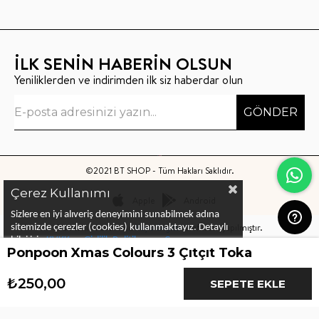
İLK SENİN HABERİN OLSUN
Yeniliklerden ve indirimden ilk siz haberdar olun
GÖNDER
©2021 BT SHOP - Tüm Hakları Saklıdır.
Çerez Kullanımı
Apple
Android
Sizlere en iyi alıveriş deneyimini sunabilmek adına
Bu sitenin kurulumu
Keyo Digital
tarafından yapılmıştır.
sitemizde çerezler (cookies) kullanmaktayız.
Detaylı
bilgi için
KVKK ve Gizlilik Politikası
ve
Çerez
Ponpoon Xmas Colours 3 Çıtçıt Toka
Politika
ları
nı
inceleyebilirsiniz
₺250,00