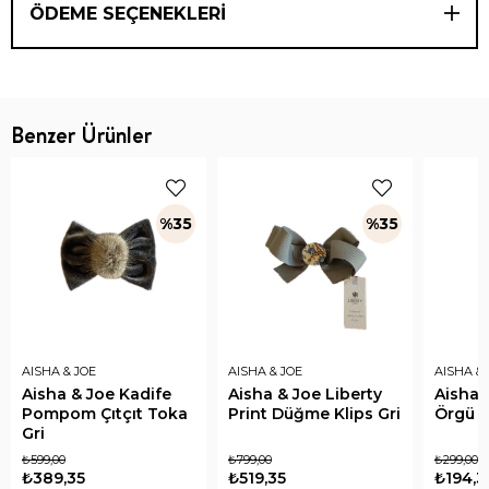
ÖDEME SEÇENEKLERI
Benzer Ürünler
%35
%35
AISHA & JOE
AISHA & JOE
AISHA & 
Aisha & Joe Kadife
Aisha & Joe Liberty
Aisha 
Pompom Çıtçıt Toka
Print Düğme Klips Gri
Örgü L
Gri
₺599,00
₺799,00
₺299,00
₺389,35
₺519,35
₺194,3