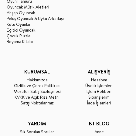
Oyun Hamuru
Oyuncak Müzik Aletleri
Ahşap Oyuncak
Peluş Oyuncak & Uyku Arkadaşı
Kutu Oyunları
Eğitici Oyuncak
Çocuk Puzzle
Boyama Kitabı
KURUMSAL
ALIŞVERİŞ
Hakkımızda
Hesabım
Gizlilik ve Çerez Politikası
Üyelik İşlemleri
Mesafeli Satış Sözleşmesi
İşlem Rehberi
KVKK ve Açık Rıza Metni
Siparişlerim
Satış Noktalarımız
İade İşlemleri
YARDIM
BT BLOG
Sık Sorulan Sorular
Anne