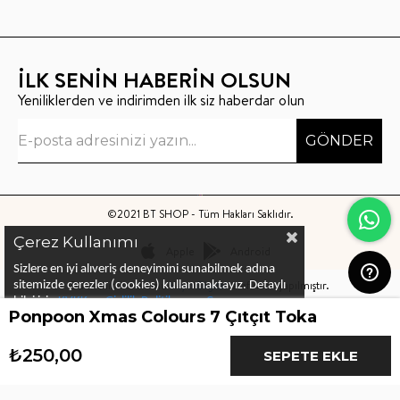
İLK SENİN HABERİN OLSUN
Yeniliklerden ve indirimden ilk siz haberdar olun
GÖNDER
©2021 BT SHOP - Tüm Hakları Saklıdır.
Çerez Kullanımı
Apple
Android
Sizlere en iyi alıveriş deneyimini sunabilmek adına
Bu sitenin kurulumu
Keyo Digital
tarafından yapılmıştır.
sitemizde çerezler (cookies) kullanmaktayız.
Detaylı
bilgi için
KVKK ve Gizlilik Politikası
ve
Çerez
Ponpoon Xmas Colours 7 Çıtçıt Toka
Politika
ları
nı
inceleyebilirsiniz
₺250,00