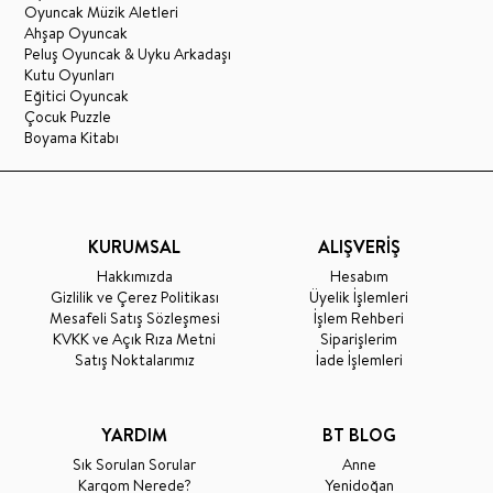
Oyuncak Müzik Aletleri
Ahşap Oyuncak
Peluş Oyuncak & Uyku Arkadaşı
Kutu Oyunları
Eğitici Oyuncak
Çocuk Puzzle
Boyama Kitabı
KURUMSAL
ALIŞVERİŞ
Hakkımızda
Hesabım
Gizlilik ve Çerez Politikası
Üyelik İşlemleri
Mesafeli Satış Sözleşmesi
İşlem Rehberi
KVKK ve Açık Rıza Metni
Siparişlerim
Satış Noktalarımız
İade İşlemleri
YARDIM
BT BLOG
Sık Sorulan Sorular
Anne
Kargom Nerede?
Yenidoğan