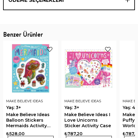
ÖDEME SEÇENEKLERI
Benzer Ürünler
MAKE BELIEVE IDEAS
MAKE BELIEVE IDEAS
MAKE BE
Yaş: 3+
Yaş: 3+
Yaş: 4+
Make Believe Ideas
Make Believe Ideas I
Make B
Balloon Stickers
Love Unicorns
Puffy 
Mermaids Activity
Sticker Activity Case
World 
Book
Activi
₺528,00
₺787,20
₺787,