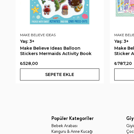
MAKE BELIEVE IDEAS
MAKE BELI
Yaş: 3+
Yaş: 3+
Make Believe Ideas Balloon
Make Bel
Stickers Mermaids Activity Book
Sticker A
₺528,00
₺787,20
SEPETE EKLE
Popüler Kategoriler
Giy
Bebek Arabası
Giy
Kanguru & Anne Kucağı
Çocu