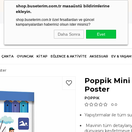
shop.buseterim.com.tr masaüstü bildirimlerine
HIZLI KARGO
ekleyin.
shop.buseterim.com.tr özel fırsatlardan ve güncel
kampanyalardan haberiniz olsun ister misiniz?
Daha Sonra
Evet
ÇANTA
OYUNCAK
KİTAP
EĞLENCE & AKTİVİTE
AKSESUAR
EV & YAŞAM
ster
Poppik Mini 
Poster
POPPIK
0.0
Yapıştırmal
Mavinin tüm detaylarıyla
dünyasını keşfetmeye ba