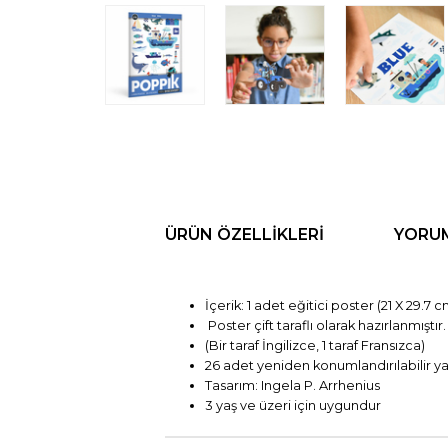
ÜRÜN ÖZELLIKLERI
YORU
İçerik: 1 adet eğitic
Poster çift taraflı
(Bir taraf İngilizce, 1 taraf Fransızca)
26 adet yeniden konumlandırılabilir y
Tasarım: Ingela P. Arrhenius
3 yaş ve üzeri için uygundur