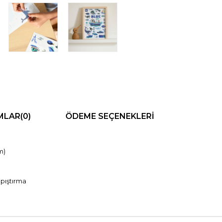
MLAR
(0)
ÖDEME SEÇENEKLERI
i poster (21 X 29.7 cm)
 olarak hazırlanmıştır.
apıştırma