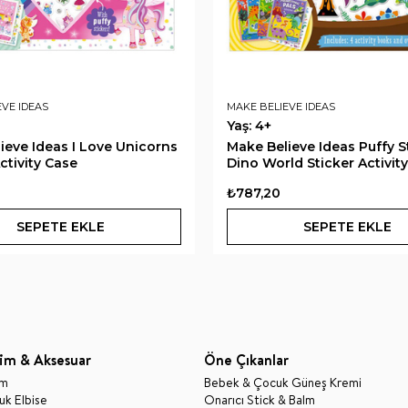
EVE IDEAS
MAKE BELIEVE IDEAS
Yaş: 4+
ieve Ideas I Love Unicorns
Make Believe Ideas Puffy S
ctivity Case
Dino World Sticker Activit
₺787,20
SEPETE EKLE
SEPETE EKLE
im & Aksesuar
Öne Çıkanlar
im
Bebek & Çocuk Güneş Kremi
k Elbise
Onarıcı Stick & Balm