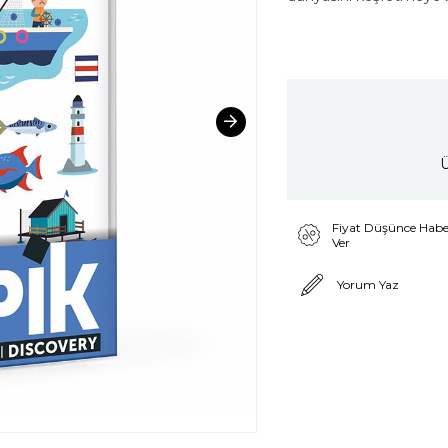
Ü
Fiyat Düşünce Habe
Ver
Yorum Yaz