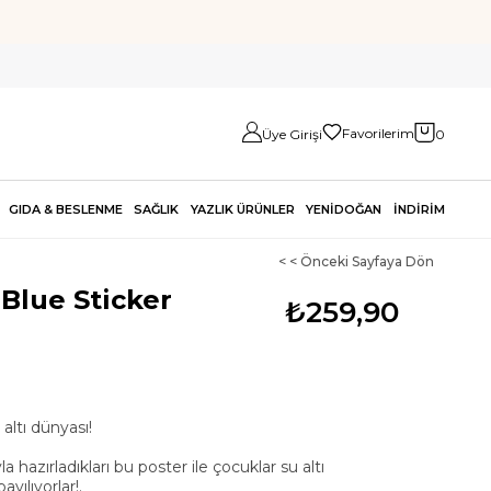
Favorilerim
Üye Girişi
0
GIDA & BESLENME
SAĞLIK
YAZLIK ÜRÜNLER
YENİDOĞAN
İNDİRİM
< < Önceki Sayfaya Dön
Blue Sticker
₺259,90
ar ile tüm su altı dünyası!
 hazırladıkları bu poster ile çocuklar su altı
yılıyorlar!.