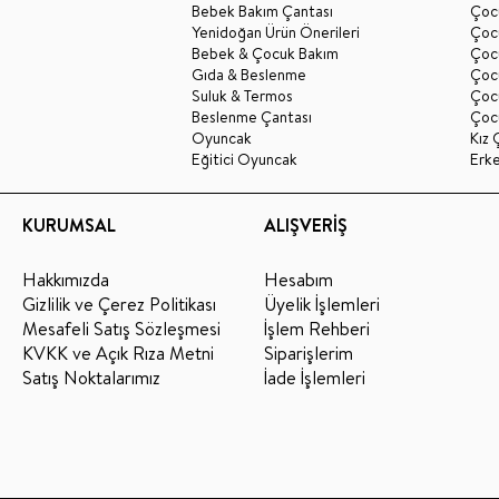
Bebek Bakım Çantası
Çocu
Yenidoğan Ürün Önerileri
Çoc
Bebek & Çocuk Bakım
Çoc
Gıda & Beslenme
Çocu
Suluk & Termos
Çoc
Beslenme Çantası
Çoc
Oyuncak
Kız 
Eğitici Oyuncak
Erk
KURUMSAL
ALIŞVERİŞ
Hakkımızda
Hesabım
Gizlilik ve Çerez Politikası
Üyelik İşlemleri
Mesafeli Satış Sözleşmesi
İşlem Rehberi
KVKK ve Açık Rıza Metni
Siparişlerim
Satış Noktalarımız
İade İşlemleri