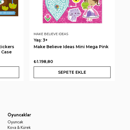
MAKE BELIEVE IDEAS
LA
Yaş: 3+
Ya
tickers
Make Believe Ideas Mini Mega Pink
Pe
y Case
B
₺1.198,80
₺
SEPETE EKLE
Oyuncaklar
Oyuncak
Kova & Kürek