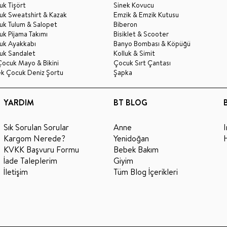
k Tişört
Sinek Kovucu
uk Sweatshirt & Kazak
Emzik & Emzik Kutusu
uk Tulum & Salopet
Biberon
k Pijama Takımı
Bisiklet & Scooter
uk Ayakkabı
Banyo Bombası & Köpüğü
uk Sandalet
Kolluk & Simit
Çocuk Mayo & Bikini
Çocuk Sırt Çantası
ek Çocuk Deniz Şortu
Şapka
YARDIM
BT BLOG
Sık Sorulan Sorular
Anne
Kargom Nerede?
Yenidoğan
KVKK Başvuru Formu
Bebek Bakım
İade Taleplerim
Giyim
İletişim
Tüm Blog İçerikleri