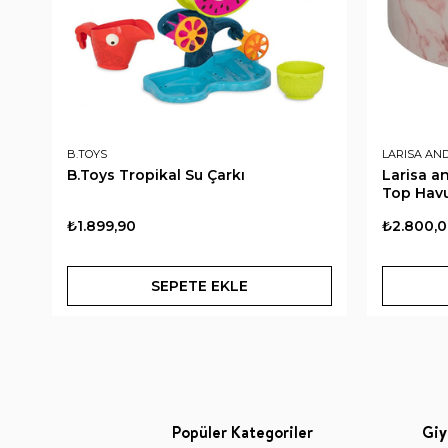
B.TOYS
LARISA AN
B.Toys Tropikal Su Çarkı
Larisa 
Top Havu
₺1.899,90
₺2.800,
SEPETE EKLE
Popüler Kategoriler
Giy