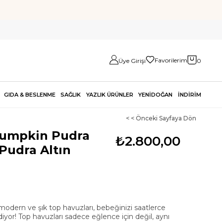
Favorilerim
Üye Girişi
0
GIDA & BESLENME
SAĞLIK
YAZLIK ÜRÜNLER
YENİDOĞAN
İNDİRİM
< < Önceki Sayfaya Dön
Pumpkin Pudra
₺2.800,00
Pudra Altın
odern ve şık top havuzları, bebeğinizi saatlerce
iyor! Top havuzları sadece eğlence için değil, aynı