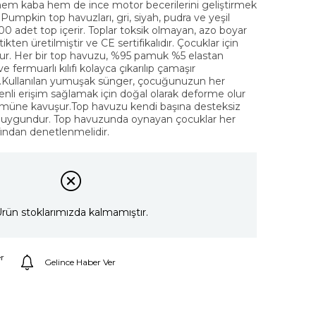
em kaba hem de ince motor becerilerini geliştirmek
d Pumpkin top havuzları, gri, siyah, pudra ve yeşil
 adet top içerir. Toplar toksik olmayan, azo boyar
en üretilmiştir ve CE sertifikalıdır. Çocuklar için
ur. Her bir top havuzu, %95 pamuk %5 elastan
 fermuarlı kılıfı kolayca çıkarılıp çamaşır
r.Kullanılan yumuşak sünger, çocuğunuzun her
nli erişim sağlamak için doğal olarak deforme olur
ümüne kavuşur.Top havuzu kendi başına desteksiz
in uygundur. Top havuzunda oynayan çocuklar her
fından denetlenmelidir.
rün stoklarımızda kalmamıştır.
r
Gelince Haber Ver