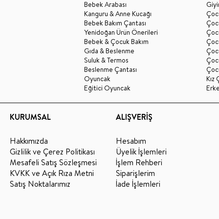
Bebek Arabası
Giy
Kanguru & Anne Kucağı
Çocu
Bebek Bakım Çantası
Çocu
Yenidoğan Ürün Önerileri
Çoc
Bebek & Çocuk Bakım
Çoc
Gıda & Beslenme
Çocu
Suluk & Termos
Çoc
Beslenme Çantası
Çoc
Oyuncak
Kız 
Eğitici Oyuncak
Erk
KURUMSAL
ALIŞVERİŞ
Hakkımızda
Hesabım
Gizlilik ve Çerez Politikası
Üyelik İşlemleri
Mesafeli Satış Sözleşmesi
İşlem Rehberi
KVKK ve Açık Rıza Metni
Siparişlerim
Satış Noktalarımız
İade İşlemleri