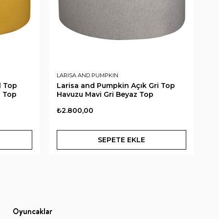
LARISA AND PUMPKIN
B.
l Top
Larisa and Pumpkin Açık Gri Top
B.
z Top
Havuzu Mavi Gri Beyaz Top
₺2.800,00
₺4
SEPETE EKLE
Oyuncaklar