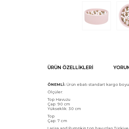
ÜRÜN ÖZELLIKLERI
YORU
ÖNEMLİ:
Ürün ebatı standart kargo boyut
Ölçüler:
Top Havuzu
Çap: 90 cm
Yükseklik: 30 cm
Top
Çap: 7 cm
Larisa and Pumpkin top havuzları Türkiye