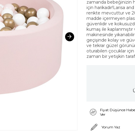
zamanda bebeğinizin h
için harikadır!Larisa an
renkte mevcuttur ve 200
madde içermeyen plastikt
güvenlidir ve kokusuzd
kumaş ile kaplanmıştır ve
makinesinde yıkanabili
geçişinde kolay ve güve
ve tekrar güzel görün
oturabilen çocuklar iç
zaman bir yetişkin tara
Ü
Fiyat Düşünce Habe
Ver
Yorum Yaz