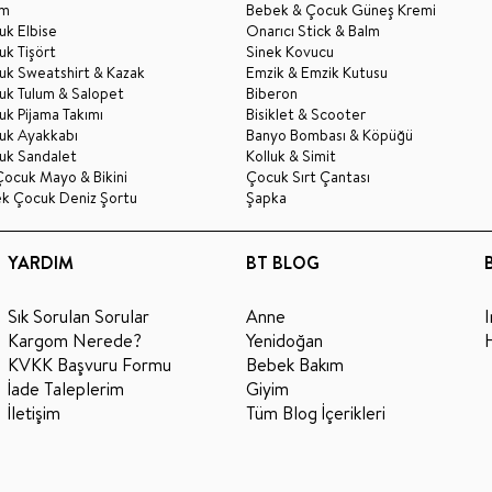
im
Bebek & Çocuk Güneş Kremi
k Elbise
Onarıcı Stick & Balm
k Tişört
Sinek Kovucu
uk Sweatshirt & Kazak
Emzik & Emzik Kutusu
uk Tulum & Salopet
Biberon
k Pijama Takımı
Bisiklet & Scooter
uk Ayakkabı
Banyo Bombası & Köpüğü
uk Sandalet
Kolluk & Simit
Çocuk Mayo & Bikini
Çocuk Sırt Çantası
ek Çocuk Deniz Şortu
Şapka
YARDIM
BT BLOG
Sık Sorulan Sorular
Anne
Kargom Nerede?
Yenidoğan
KVKK Başvuru Formu
Bebek Bakım
İade Taleplerim
Giyim
İletişim
Tüm Blog İçerikleri