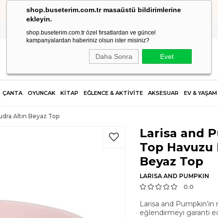
shop.buseterim.com.tr masaüstü bildirimlerine
HIZLI KARGO
ekleyin.
shop.buseterim.com.tr özel fırsatlardan ve güncel
kampanyalardan haberiniz olsun ister misiniz?
Daha Sonra
Evet
ÇANTA
OYUNCAK
KİTAP
EĞLENCE & AKTİVİTE
AKSESUAR
EV & YAŞAM
dra Altın Beyaz Top
Larisa and 
Top Havuzu 
Beyaz Top
LARISA AND PUMPKIN
0.0
Larisa and Pumpkin’in m
eğlendirmeyi garanti ed