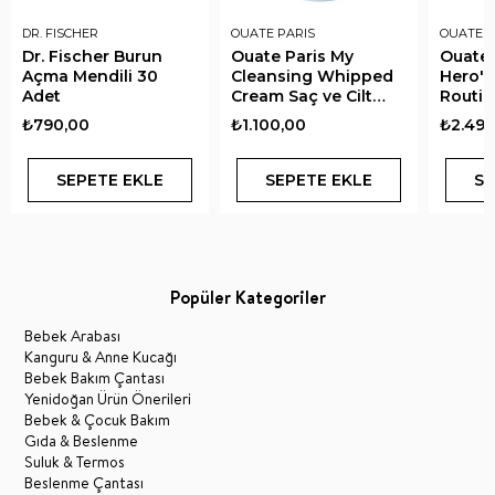
DR. FISCHER
OUATE PARIS
OUATE P
Dr. Fischer Burun
Ouate Paris My
Ouate 
Açma Mendili 30
Cleansing Whipped
Hero's
Adet
Cream Saç ve Cilt
Routin
Temizleyici Krem 250
Seti
₺790,00
₺1.100,00
₺2.496
ml
SEPETE EKLE
SEPETE EKLE
SE
Popüler Kategoriler
Bebek Arabası
Kanguru & Anne Kucağı
Bebek Bakım Çantası
Yenidoğan Ürün Önerileri
Bebek & Çocuk Bakım
Gıda & Beslenme
Suluk & Termos
Beslenme Çantası