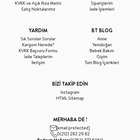
KVKK ve Açık Rıza Metni
Siparişlerim
Satış Noktalarımız
İade İşlemleri
YARDIM
BT BLOG
Sık Sorulan Sorular
Anne
Kargom Nerede?
Yenidoğan
KVKK Başvuru Formu
Bebek Bakım
İade Taleplerim
Giyim
İletişim
Tüm Blog İçerikleri
BİZİ TAKİP EDİN
Instagram
HTML Sitemap
MERHABA DE !
[email protected]
0(212) 282 29 82
Bodrum Mağaza:
0(252) 377 6060