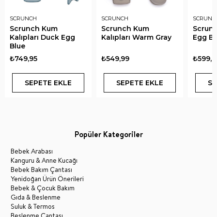
SCRUNCH
SCRUNCH
SCRUNC
Scrunch Kum
Scrunch Kum
Scrun
Kalıpları Duck Egg
Kalıpları Warm Gray
Egg Bl
Blue
₺749,95
₺549,99
₺599,9
SEPETE EKLE
SEPETE EKLE
SE
Popüler Kategoriler
Bebek Arabası
Kanguru & Anne Kucağı
Bebek Bakım Çantası
Yenidoğan Ürün Önerileri
Bebek & Çocuk Bakım
Gıda & Beslenme
Suluk & Termos
Beslenme Çantası