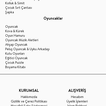
Kolluk & Simit
Çocuk Sırt Çantası
Şapka
Oyuncaklar
Oyuncak
Kova & Kürek
Oyun Hamuru
Oyuncak Müzik Aletleri
Ahşap Oyuncak
Peluş Oyuncak & Uyku Arkadaşı
Kutu Oyunları
Eğitici Oyuncak
Çocuk Puzzle
Boyama Kitabı
KURUMSAL
ALIŞVERİŞ
Hakkımızda
Hesabım
Gizlilik ve Çerez Politikası
Üyelik İşlemleri
Mesafeli Satış Sözleşmesi
İşlem Rehberi