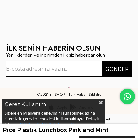
İLK SENİN HABERİN OLSUN
Yeniliklerden ve indirimden ilk siz haberdar olun
GÖNDER
©2021 BT SHOP - Tüm Hakları Saklıdır.
Çerez Kullanımı
Apple
Android
Sizlere en iyi alıveriş deneyimini sunabilmek adına
Bu sitenin kurulumu
Keyo Digital
tarafından yapılmıştır.
sitemizde çerezler (cookies) kullanmaktayız.
Detaylı
bilgi için
KVKK ve Gizlilik Politikası
ve
Çerez
Rice Plastik Lunchbox Pink and Mint
Politika
ları
nı
inceleyebilirsiniz