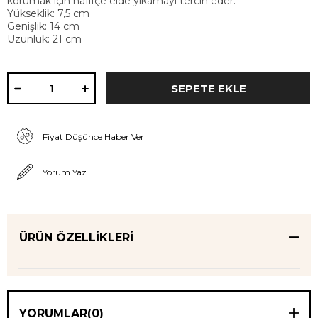
korumak için hafifçe elde yıkamayı tercih eder.
Yükseklik: 7,5 cm
Genişlik: 14 cm
Uzunluk: 21 cm
Fiyat Düşünce Haber Ver
Yorum Yaz
ÜRÜN ÖZELLIKLERI
YORUMLAR
(0)