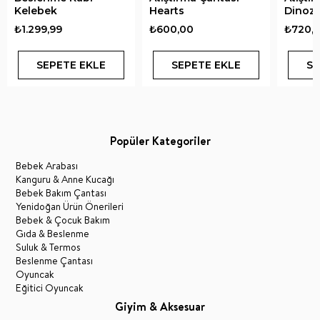
Kelebek
Hearts
Dinoz
₺1.299,99
₺600,00
₺720,
SEPETE EKLE
SEPETE EKLE
SE
Popüler Kategoriler
Bebek Arabası
Kanguru & Anne Kucağı
Bebek Bakım Çantası
Yenidoğan Ürün Önerileri
Bebek & Çocuk Bakım
Gıda & Beslenme
Suluk & Termos
Beslenme Çantası
Oyuncak
Eğitici Oyuncak
Giyim & Aksesuar