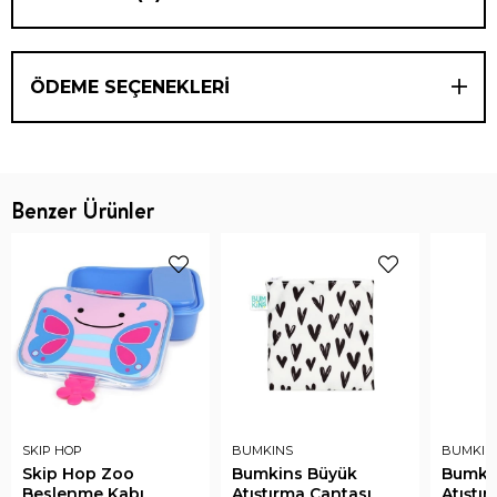
ÖDEME SEÇENEKLERI
Benzer Ürünler
SKIP HOP
BUMKINS
BUMKIN
Skip Hop Zoo
Bumkins Büyük
Bumkin
Beslenme Kabı
Atıştırma Çantası
Atıştı