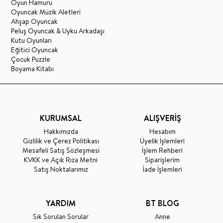
Oyun Hamuru
Oyuncak Müzik Aletleri
Ahşap Oyuncak
Peluş Oyuncak & Uyku Arkadaşı
Kutu Oyunları
Eğitici Oyuncak
Çocuk Puzzle
Boyama Kitabı
KURUMSAL
ALIŞVERİŞ
Hakkımızda
Hesabım
Gizlilik ve Çerez Politikası
Üyelik İşlemleri
Mesafeli Satış Sözleşmesi
İşlem Rehberi
KVKK ve Açık Rıza Metni
Siparişlerim
Satış Noktalarımız
İade İşlemleri
YARDIM
BT BLOG
Sık Sorulan Sorular
Anne