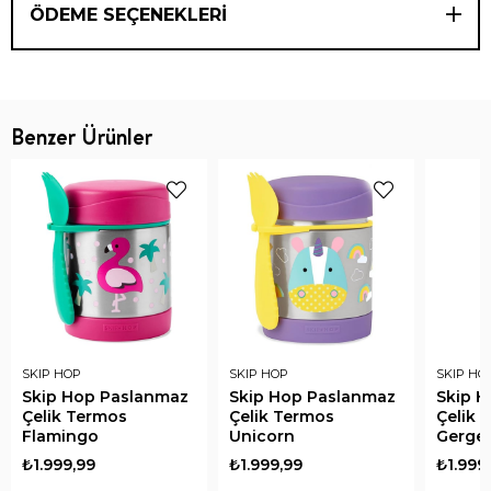
ÖDEME SEÇENEKLERI
Benzer Ürünler
SKIP HOP
SKIP HOP
SKIP HO
Skip Hop Paslanmaz
Skip Hop Paslanmaz
Skip 
Çelik Termos
Çelik Termos
Çelik 
Flamingo
Unicorn
Gerge
₺1.999,99
₺1.999,99
₺1.999