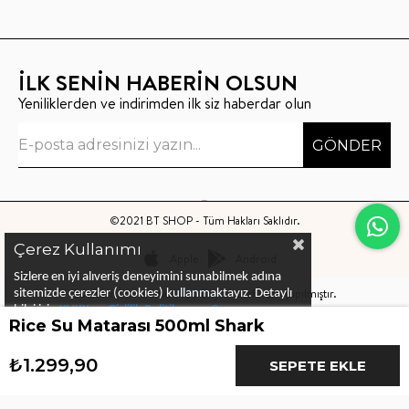
İLK SENİN HABERİN OLSUN
Yeniliklerden ve indirimden ilk siz haberdar olun
GÖNDER
©2021 BT SHOP - Tüm Hakları Saklıdır.
Çerez Kullanımı
Apple
Android
Sizlere en iyi alıveriş deneyimini sunabilmek adına
Bu sitenin kurulumu
Keyo Digital
tarafından yapılmıştır.
sitemizde çerezler (cookies) kullanmaktayız.
Detaylı
bilgi için
KVKK ve Gizlilik Politikası
ve
Çerez
Rice Su Matarası 500ml Shark
Politika
ları
nı
inceleyebilirsiniz
₺1.299,90