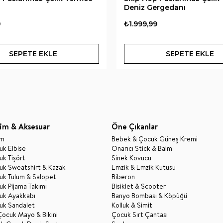
Deniz Gergedanı
9
₺1.999,99
SEPETE EKLE
SEPETE EKLE
im & Aksesuar
Öne Çıkanlar
im
Bebek & Çocuk Güneş Kremi
k Elbise
Onarıcı Stick & Balm
k Tişört
Sinek Kovucu
uk Sweatshirt & Kazak
Emzik & Emzik Kutusu
uk Tulum & Salopet
Biberon
k Pijama Takımı
Bisiklet & Scooter
uk Ayakkabı
Banyo Bombası & Köpüğü
uk Sandalet
Kolluk & Simit
Çocuk Mayo & Bikini
Çocuk Sırt Çantası