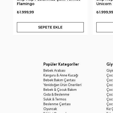
Flamingo
Unicorn
₺1.999,99
₺1.999,9
SEPETE EKLE
Popüler Kategoriler
Giy
Bebek Arabası
Giy
Kanguru & Anne Kucağı
Çocu
Bebek Bakım Çantası
Çocu
Yenidoğan Ürün Önerileri
Çoc
Bebek & Çocuk Bakım
Çoc
Gıda & Beslenme
Çocu
Suluk & Termos
Çoc
Beslenme Çantası
Çoc
Oyuncak
Kız 