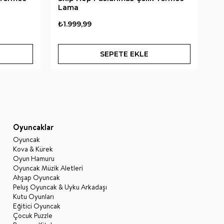
Lama
Ar
₺1.999,99
₺1
SEPETE EKLE
Oyuncaklar
Oyuncak
Kova & Kürek
Oyun Hamuru
Oyuncak Müzik Aletleri
Ahşap Oyuncak
Peluş Oyuncak & Uyku Arkadaşı
Kutu Oyunları
Eğitici Oyuncak
Çocuk Puzzle