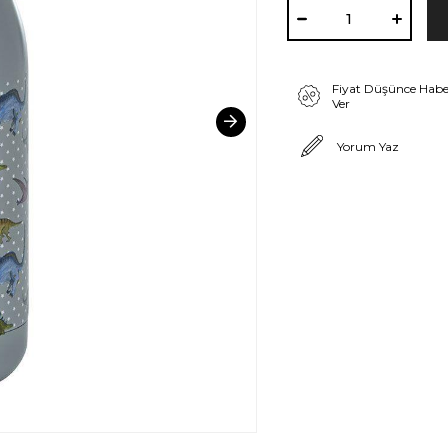
Fiyat Düşünce Habe
Ver
Yorum Yaz