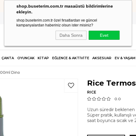
shop.buseterim.com.tr masaüstü bildirimlerine
2.500 TL VE ÜZERİ SİPARİŞLERDE KARGO ÜCRETSİZ!
ekleyin.
shop.buseterim.com.tr özel fırsatlardan ve güncel
kampanyalardan haberiniz olsun ister misiniz?
Daha Sonra
Evet
ÇANTA
OYUNCAK
KİTAP
EĞLENCE & AKTİVİTE
AKSESUAR
EV & YAŞAM
500ml Dino
Rice Termos
RICE
0.0
Uzun süredir beklenen ç
Süper pratik, kullanışl
saat boyunca sıcak ve 