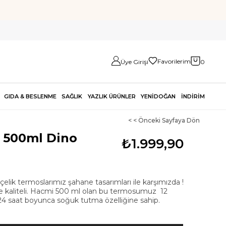
Favorilerim
Üye Girişi
0
GIDA & BESLENME
SAĞLIK
YAZLIK ÜRÜNLER
YENİDOĞAN
İNDİRİM
< < Önceki Sayfaya Dön
 500ml Dino
₺1.999,90
elik termoslarımız şahane tasarımları ile karşımızda !
ı ve kaliteli. Hacmi 500 ml olan bu termosumuz 12
24 saat boyunca soğuk tutma özelliğine sahip.