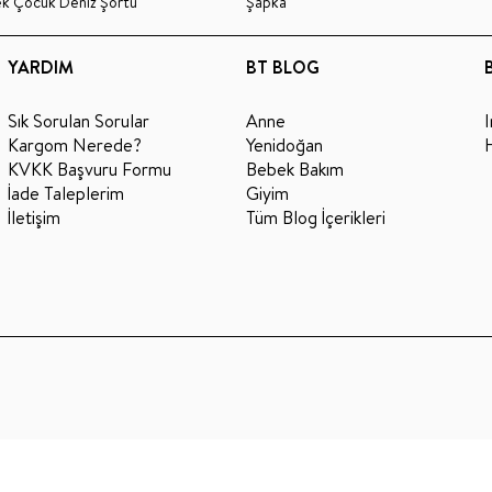
ek Çocuk Deniz Şortu
Şapka
YARDIM
BT BLOG
Sık Sorulan Sorular
Anne
Kargom Nerede?
Yenidoğan
KVKK Başvuru Formu
Bebek Bakım
İade Taleplerim
Giyim
İletişim
Tüm Blog İçerikleri