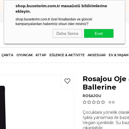
shop.buseterim.com.tr masaüstü bildirimlerine
HIZLI KARGO
ekleyin.
shop.buseterim.com.tr özel fırsatlardan ve güncel
kampanyalardan haberiniz olsun ister misiniz?
Daha Sonra
Evet
ÇANTA
OYUNCAK
KİTAP
EĞLENCE & AKTİVİTE
AKSESUAR
EV & YAŞAM
Rosajou Oje 
Ballerine
ROSAJOU
0.0
Çocuklara yönelik olarak
Işıkla yansıması ile ba
Vegan içeriklidir. Su ba
çıkarılabilir.