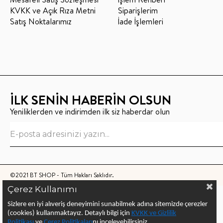
KVKK ve Açık Rıza Metni
Siparişlerim
Satış Noktalarımız
İade İşlemleri
İLK SENİN HABERİN OLSUN
Yeniliklerden ve indirimden ilk siz haberdar olun
©2021 BT SHOP - Tüm Hakları Saklıdır.
Çerez Kullanımı
Sizlere en iyi alıveriş deneyimini sunabilmek adına sitemizde çerezler
(cookies) kullanmaktayız.
Detaylı bilgi için
KVKK ve Gizlilik
Politikası
ve
Çerez Politika
ları
nı
inceleyebilirsiniz