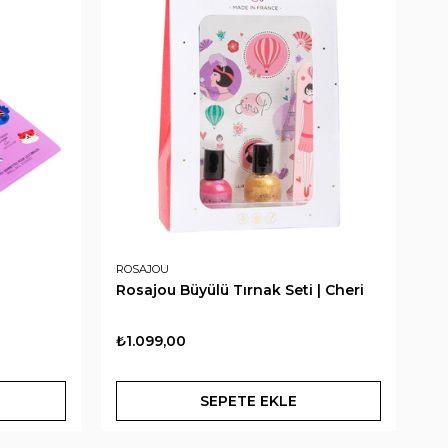
ROSAJOU
RO
Rosajou Büyülü Tırnak Seti | Cheri
Ro
₺1.099,00
₺
SEPETE EKLE