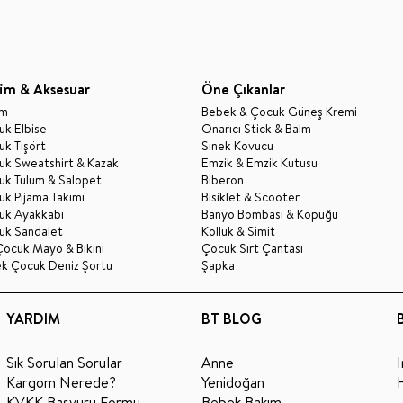
im & Aksesuar
Öne Çıkanlar
im
Bebek & Çocuk Güneş Kremi
k Elbise
Onarıcı Stick & Balm
k Tişört
Sinek Kovucu
uk Sweatshirt & Kazak
Emzik & Emzik Kutusu
uk Tulum & Salopet
Biberon
k Pijama Takımı
Bisiklet & Scooter
uk Ayakkabı
Banyo Bombası & Köpüğü
uk Sandalet
Kolluk & Simit
Çocuk Mayo & Bikini
Çocuk Sırt Çantası
ek Çocuk Deniz Şortu
Şapka
YARDIM
BT BLOG
Sık Sorulan Sorular
Anne
Kargom Nerede?
Yenidoğan
KVKK Başvuru Formu
Bebek Bakım