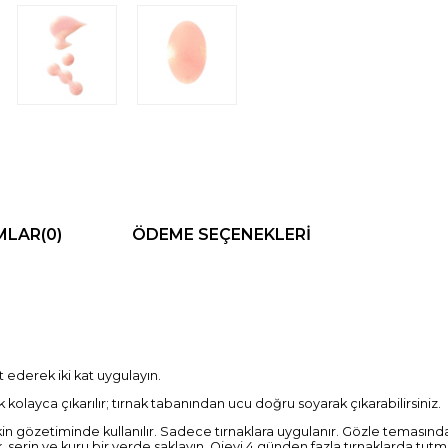
MLAR
(0)
ÖDEME SEÇENEKLERI
 ederek iki kat uygulayın.
 kolayca çıkarılır; tırnak tabanından ucu doğru soyarak çıkarabilirsiniz.
şkin gözetiminde kullanılır. Sadece tırnaklara uygulanır. Gözle temasınd
k, serin ve kuru bir yerde saklayın. Ojeyi 4 günden fazla tırnaklarda tut