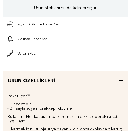
Ürün stoklarımızda kalmamıştır.
Fiyat Düşünce Haber Ver
Gelince Haber Ver
Yorum Yaz
ÜRÜN ÖZELLIKLERI
Paket İçeriği:
- Bir adet oje
- Bir sayfa soya mürekkepli dövme
Kullanımı: Her kat arasında kurumasına dikkat ederek iki kat
uygulayın.
Çıkarmak için: Bu oje suya dayanıklıdır. Ancak kolayca çıkarılır;