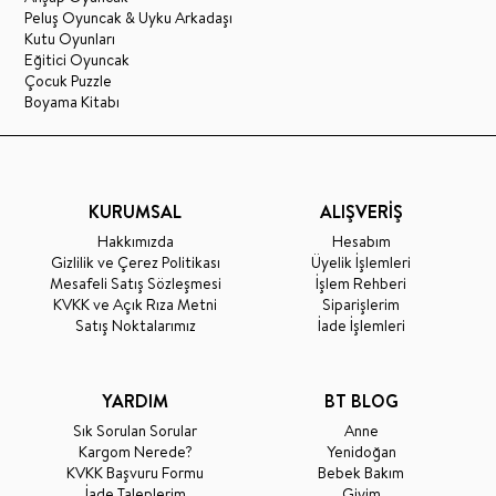
Peluş Oyuncak & Uyku Arkadaşı
Kutu Oyunları
Eğitici Oyuncak
Çocuk Puzzle
Boyama Kitabı
KURUMSAL
ALIŞVERİŞ
Hakkımızda
Hesabım
Gizlilik ve Çerez Politikası
Üyelik İşlemleri
Mesafeli Satış Sözleşmesi
İşlem Rehberi
KVKK ve Açık Rıza Metni
Siparişlerim
Satış Noktalarımız
İade İşlemleri
YARDIM
BT BLOG
Sık Sorulan Sorular
Anne
Kargom Nerede?
Yenidoğan
KVKK Başvuru Formu
Bebek Bakım
İade Taleplerim
Giyim