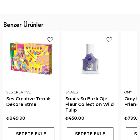
Benzer Ürünler
SES CREATIVE
SNAILS
OMY
Ses Creative Tırnak
Snails Su Bazlı Oje
Omy Na
Dekore Etme
Fleur Collection Wild
Friend
Tulip
₺849,90
₺450,00
₺799,
SEPETE EKLE
SEPETE EKLE
SE