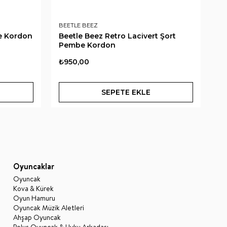
BEETLE BEEZ
BE
be Kordon
Beetle Beez Retro Lacivert Şort
Be
Pembe Kordon
Şo
₺950,00
₺
SEPETE EKLE
Oyuncaklar
Oyuncak
Kova & Kürek
Oyun Hamuru
Oyuncak Müzik Aletleri
Ahşap Oyuncak
Peluş Oyuncak & Uyku Arkadaşı