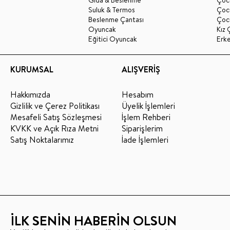
Suluk & Termos
Çoc
Beslenme Çantası
Çoc
Oyuncak
Kız 
Eğitici Oyuncak
Erk
KURUMSAL
ALIŞVERİŞ
Hakkımızda
Hesabım
Gizlilik ve Çerez Politikası
Üyelik İşlemleri
Mesafeli Satış Sözleşmesi
İşlem Rehberi
KVKK ve Açık Rıza Metni
Siparişlerim
Satış Noktalarımız
İade İşlemleri
İLK SENİN HABERİN OLSUN