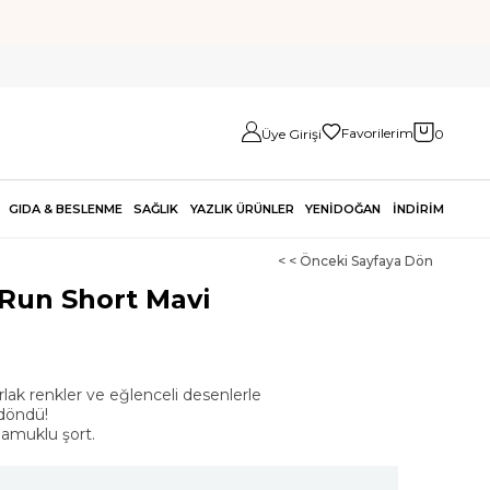
Favorilerim
Üye Girişi
0
GIDA & BESLENME
SAĞLIK
YAZLIK ÜRÜNLER
YENİDOĞAN
İNDİRİM
< < Önceki Sayfaya Dön
 Run Short Mavi
rlak renkler ve eğlenceli desenlerle
döndü!
pamuklu şort.