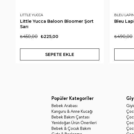
LITTLE YUCCA
BLEU LAPI
Little Yucca Baloon Bloomer Şort
Bleu Lap
Sarı
₺450,00
₺225,00
₺490,00
SEPETE EKLE
Popüler Kategoriler
Giy
Bebek Arabası
Giy
Kanguru & Anne Kucağı
Çocu
Bebek Bakım Çantası
Çocu
Yenidoğan Ürün Önerileri
Çoc
Bebek & Çocuk Bakım
Çoc
Gıda & Beslenme
Çocu