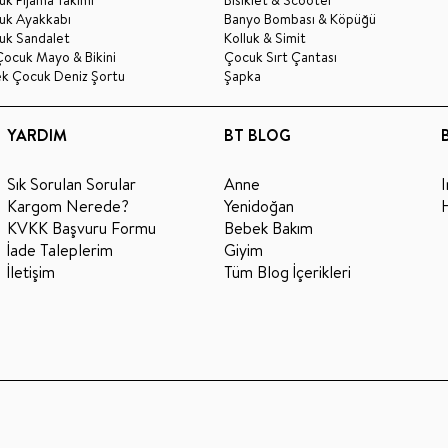
uk Ayakkabı
Banyo Bombası & Köpüğü
uk Sandalet
Kolluk & Simit
Çocuk Mayo & Bikini
Çocuk Sırt Çantası
ek Çocuk Deniz Şortu
Şapka
YARDIM
BT BLOG
Sık Sorulan Sorular
Anne
Kargom Nerede?
Yenidoğan
KVKK Başvuru Formu
Bebek Bakım
İade Taleplerim
Giyim
İletişim
Tüm Blog İçerikleri