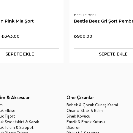
N
BEETLE BEEZ
in Pink Mia Şort
Beetle Beez Gri Şort Pem
₺343,00
₺900,00
SEPETE EKLE
SEPETE EKLE
im & Aksesuar
Öne Çıkanlar
im
Bebek & Çocuk Güneş Kremi
k Elbise
Onarıcı Stick & Balm
k Tişört
Sinek Kovucu
uk Sweatshirt & Kazak
Emzik & Emzik Kutusu
uk Tulum & Salopet
Biberon
k Pijama Takımı
Bisiklet & Scooter