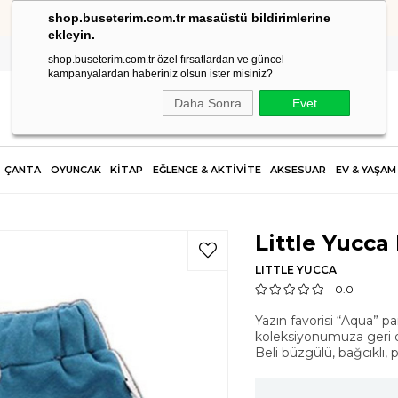
shop.buseterim.com.tr masaüstü bildirimlerine
HIZLI KARGO
ekleyin.
shop.buseterim.com.tr özel fırsatlardan ve güncel
kampanyalardan haberiniz olsun ister misiniz?
Daha Sonra
Evet
ÇANTA
OYUNCAK
KİTAP
EĞLENCE & AKTİVİTE
AKSESUAR
EV & YAŞAM
Little Yucca
LITTLE YUCCA
0.0
Yazın favorisi “Aqua” pa
koleksiyonumuza geri 
Beli büzgülü, bağcıklı, 