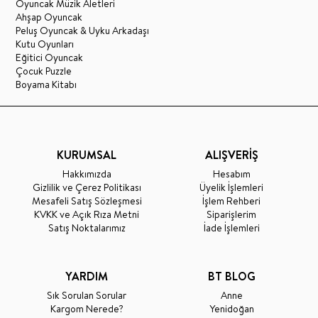
Oyuncak Müzik Aletleri
Ahşap Oyuncak
Peluş Oyuncak & Uyku Arkadaşı
Kutu Oyunları
Eğitici Oyuncak
Çocuk Puzzle
Boyama Kitabı
KURUMSAL
ALIŞVERİŞ
Hakkımızda
Hesabım
Gizlilik ve Çerez Politikası
Üyelik İşlemleri
Mesafeli Satış Sözleşmesi
İşlem Rehberi
KVKK ve Açık Rıza Metni
Siparişlerim
Satış Noktalarımız
İade İşlemleri
YARDIM
BT BLOG
Sık Sorulan Sorular
Anne
Kargom Nerede?
Yenidoğan