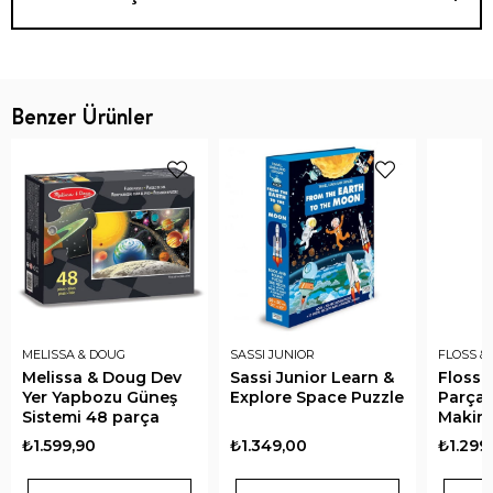
Benzer Ürünler
MELISSA & DOUG
SASSI JUNIOR
FLOSS &
Melissa & Doug Dev
Sassi Junior Learn &
Floss 
Yer Yapbozu Güneş
Explore Space Puzzle
Parça 
Sistemi 48 parça
Makines
Boz Co
₺1.599,90
₺1.349,00
₺1.299