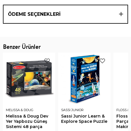
ÖDEME SEÇENEKLERI
Benzer Ürünler
MELISSA & DOUG
SASSI JUNIOR
FLOSS &
Melissa & Doug Dev
Sassi Junior Learn &
Floss 
Yer Yapbozu Güneş
Explore Space Puzzle
Parça 
Sistemi 48 parça
Makines