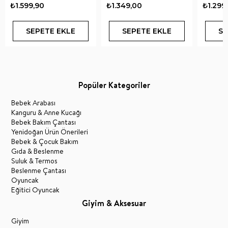
Boz Co
₺1.599,90
₺1.349,00
₺1.299
SEPETE EKLE
SEPETE EKLE
SE
Popüler Kategoriler
Bebek Arabası
Kanguru & Anne Kucağı
Bebek Bakım Çantası
Yenidoğan Ürün Önerileri
Bebek & Çocuk Bakım
Gıda & Beslenme
Suluk & Termos
Beslenme Çantası
Oyuncak
Eğitici Oyuncak
Giyim & Aksesuar
Giyim