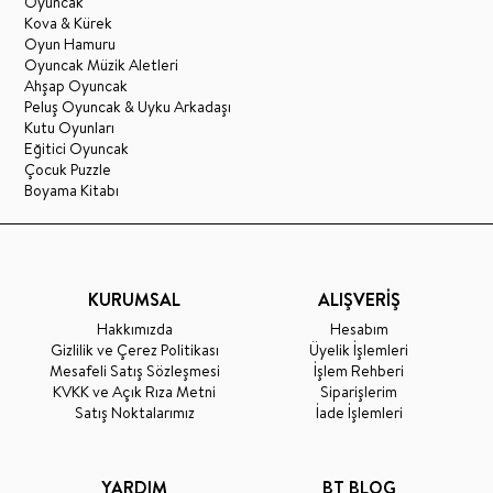
Oyuncak
Kova & Kürek
Oyun Hamuru
Oyuncak Müzik Aletleri
Ahşap Oyuncak
Peluş Oyuncak & Uyku Arkadaşı
Kutu Oyunları
Eğitici Oyuncak
Çocuk Puzzle
Boyama Kitabı
KURUMSAL
ALIŞVERİŞ
Hakkımızda
Hesabım
Gizlilik ve Çerez Politikası
Üyelik İşlemleri
Mesafeli Satış Sözleşmesi
İşlem Rehberi
KVKK ve Açık Rıza Metni
Siparişlerim
Satış Noktalarımız
İade İşlemleri
YARDIM
BT BLOG