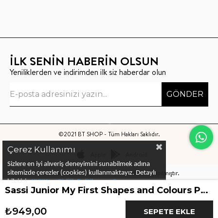
İLK SENİN HABERİN OLSUN
Yeniliklerden ve indirimden ilk siz haberdar olun
GÖNDER
©2021 BT SHOP - Tüm Hakları Saklıdır.
Çerez Kullanımı
Apple
Android
Sizlere en iyi alıveriş deneyimini sunabilmek adına
Bu sitenin kurulumu
Keyo Digital
tarafından yapılmıştır.
sitemizde çerezler (cookies) kullanmaktayız.
Detaylı
bilgi için
KVKK ve Gizlilik Politikası
ve
Çerez
Sassi Junior My First Shapes and Colours Puzzle
Politika
ları
nı
inceleyebilirsiniz
₺949,00