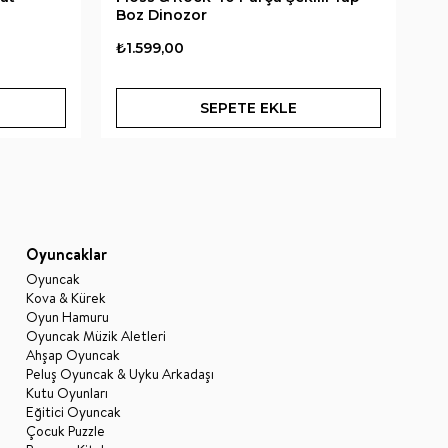
Boz Dinozor
Sa
₺1.599,00
₺1
SEPETE EKLE
Oyuncaklar
Oyuncak
Kova & Kürek
Oyun Hamuru
Oyuncak Müzik Aletleri
Ahşap Oyuncak
Peluş Oyuncak & Uyku Arkadaşı
Kutu Oyunları
Eğitici Oyuncak
Çocuk Puzzle