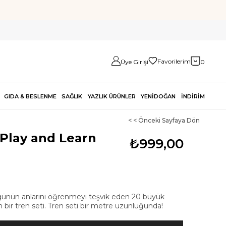
Favorilerim
Üye Girişi
0
GIDA & BESLENME
SAĞLIK
YAZLIK ÜRÜNLER
YENİDOĞAN
İNDİRİM
< < Önceki Sayfaya Dön
 Play and Learn
₺999,00
e günün anlarını öğrenmeyi teşvik eden 20 büyük
 bir tren seti. Tren seti bir metre uzunluğunda!