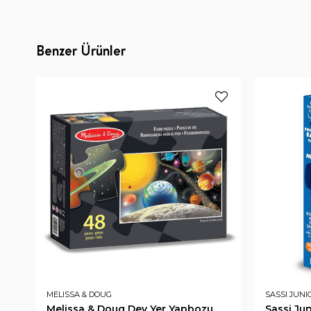
Benzer Ürünler
MELISSA & DOUG
SASSI JUNI
Melissa & Doug Dev Yer Yapbozu
Sassi Ju