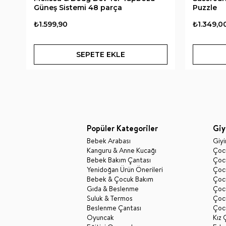
Güneş Sistemi 48 parça
Puzzle
₺1.599,90
₺1.349,0
SEPETE EKLE
Popüler Kategoriler
Giy
Bebek Arabası
Giy
Kanguru & Anne Kucağı
Çocu
Bebek Bakım Çantası
Çocu
Yenidoğan Ürün Önerileri
Çoc
Bebek & Çocuk Bakım
Çoc
Gıda & Beslenme
Çocu
Suluk & Termos
Çoc
Beslenme Çantası
Çoc
Oyuncak
Kız 