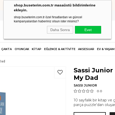
shop.buseterim.com.tr masaüstü bildirimlerine
2.500 TL VE ÜZERİ SİPARİŞLERDE KARGO ÜCRETSİZ!
ekleyin.
shop.buseterim.com.tr özel fırsatlardan ve güncel
kampanyalardan haberiniz olsun ister misiniz?
Daha Sonra
Evet
ÇANTA
OYUNCAK
KİTAP
EĞLENCE & AKTİVİTE
AKSESUAR
EV & YAŞAM
 Dad
Sassi Junior
My Dad
SASSI JUNIOR
0.0
10 sayfalık bir kitap v
parça puzzle'dan oluşan