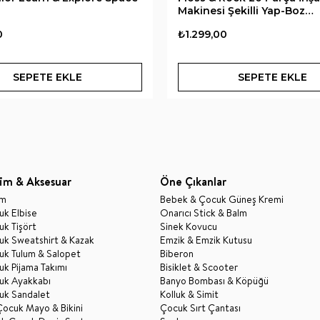
Makinesi Şekilli Yap-Boz
Construction
0
₺1.299,00
SEPETE EKLE
SEPETE EKLE
im & Aksesuar
Öne Çıkanlar
im
Bebek & Çocuk Güneş Kremi
k Elbise
Onarıcı Stick & Balm
k Tişört
Sinek Kovucu
uk Sweatshirt & Kazak
Emzik & Emzik Kutusu
uk Tulum & Salopet
Biberon
k Pijama Takımı
Bisiklet & Scooter
uk Ayakkabı
Banyo Bombası & Köpüğü
uk Sandalet
Kolluk & Simit
Çocuk Mayo & Bikini
Çocuk Sırt Çantası