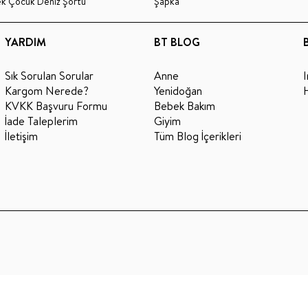
ek Çocuk Deniz Şortu
Şapka
YARDIM
BT BLOG
Sık Sorulan Sorular
Anne
Kargom Nerede?
Yenidoğan
KVKK Başvuru Formu
Bebek Bakım
İade Taleplerim
Giyim
İletişim
Tüm Blog İçerikleri