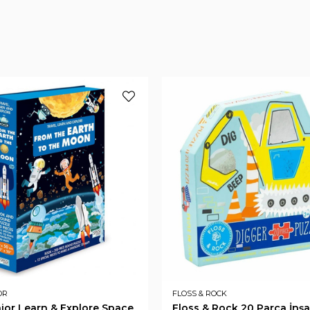
OR
FLOSS & ROCK
nior Learn & Explore Space
Floss & Rock 20 Parça İnşa