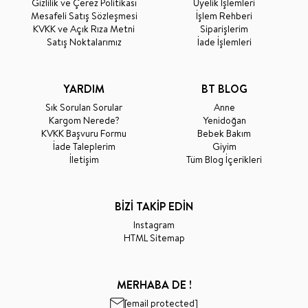
Gizlilik ve Çerez Politikası
Üyelik İşlemleri
Mesafeli Satış Sözleşmesi
İşlem Rehberi
KVKK ve Açık Rıza Metni
Siparişlerim
Satış Noktalarımız
İade İşlemleri
YARDIM
BT BLOG
Sık Sorulan Sorular
Anne
Kargom Nerede?
Yenidoğan
KVKK Başvuru Formu
Bebek Bakım
İade Taleplerim
Giyim
İletişim
Tüm Blog İçerikleri
BİZİ TAKİP EDİN
Instagram
HTML Sitemap
MERHABA DE !
[email protected]