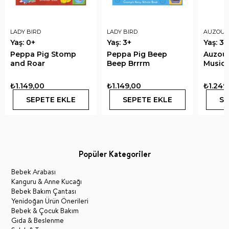
LADY BIRD
LADY BIRD
AUZOU
Yaş: 0+
Yaş: 3+
Yaş: 3+
Peppa Pig Stomp
Peppa Pig Beep
Auzou
and Roar
Beep Brrrm
Music
₺1.149,00
₺1.149,00
₺1.249
SEPETE EKLE
SEPETE EKLE
SE
Popüler Kategoriler
Bebek Arabası
Kanguru & Anne Kucağı
Bebek Bakım Çantası
Yenidoğan Ürün Önerileri
Bebek & Çocuk Bakım
Gıda & Beslenme