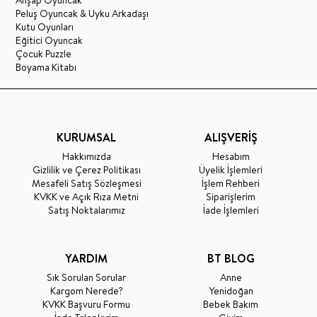
Ahşap Oyuncak
Peluş Oyuncak & Uyku Arkadaşı
Kutu Oyunları
Eğitici Oyuncak
Çocuk Puzzle
Boyama Kitabı
KURUMSAL
ALIŞVERİŞ
Hakkımızda
Hesabım
Gizlilik ve Çerez Politikası
Üyelik İşlemleri
Mesafeli Satış Sözleşmesi
İşlem Rehberi
KVKK ve Açık Rıza Metni
Siparişlerim
Satış Noktalarımız
İade İşlemleri
YARDIM
BT BLOG
Sık Sorulan Sorular
Anne
Kargom Nerede?
Yenidoğan
KVKK Başvuru Formu
Bebek Bakım