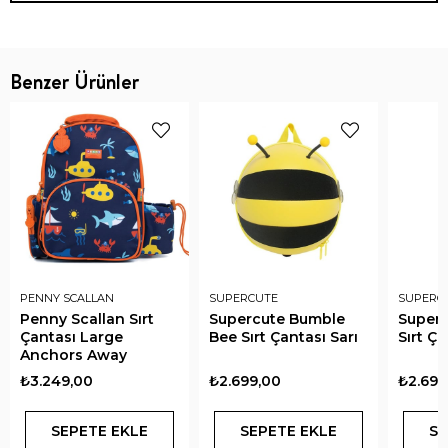
Benzer Ürünler
PENNY SCALLAN
SUPERCUTE
SUPERC
Penny Scallan Sırt
Supercute Bumble
Superc
Çantası Large
Bee Sırt Çantası Sarı
Sırt Ç
Anchors Away
₺3.249,00
₺2.699,00
₺2.699
SEPETE EKLE
SEPETE EKLE
SE