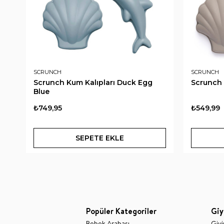
SCRUNCH
SCRUNCH
Scrunch Kum Kalıpları Duck Egg
Scrunch 
Blue
₺749,95
₺549,99
SEPETE EKLE
Popüler Kategoriler
Giy
Bebek Arabası
Giy