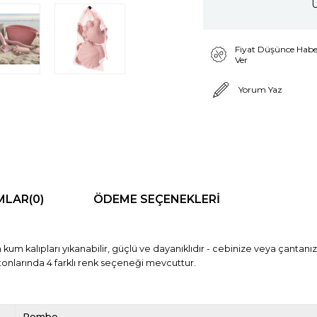
Ü
Fiyat Düşünce Habe
Ver
Yorum Yaz
MLAR
(0)
ÖDEME SEÇENEKLERI
h kum kalıpları yıkanabilir, güçlü ve dayanıklıdır - cebinize veya çantan
 tonlarında 4 farklı renk seçeneği mevcuttur.
Pembe