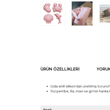
ÜRÜN ÖZELLIKLERI
YORU
Gıda sınıfı silikon'dan üretilmiş Scrunc
Toz pembe, lila, mavi ve gri'nin harika
Renk