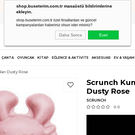
shop.buseterim.com.tr masaüstü bildirimlerine
HIZLI KARGO
ekleyin.
shop.buseterim.com.tr özel fırsatlardan ve güncel
kampanyalardan haberiniz olsun ister misiniz?
Daha Sonra
Evet
ÇANTA
OYUNCAK
KİTAP
EĞLENCE & AKTİVİTE
AKSESUAR
EV & YAŞAM
ları Dusty Rose
Scrunch Kum
Dusty Rose
SCRUNCH
0.0