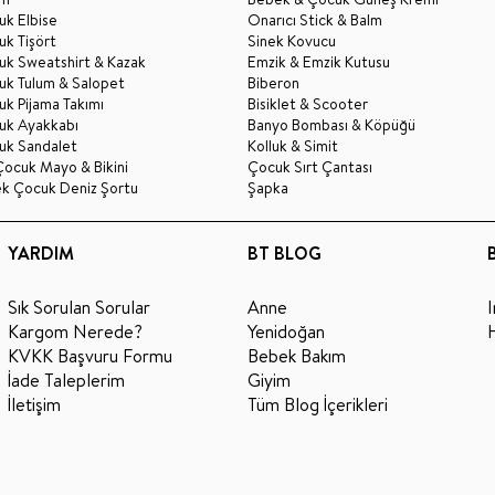
k Elbise
Onarıcı Stick & Balm
k Tişört
Sinek Kovucu
uk Sweatshirt & Kazak
Emzik & Emzik Kutusu
uk Tulum & Salopet
Biberon
k Pijama Takımı
Bisiklet & Scooter
uk Ayakkabı
Banyo Bombası & Köpüğü
uk Sandalet
Kolluk & Simit
Çocuk Mayo & Bikini
Çocuk Sırt Çantası
ek Çocuk Deniz Şortu
Şapka
YARDIM
BT BLOG
Sık Sorulan Sorular
Anne
Kargom Nerede?
Yenidoğan
KVKK Başvuru Formu
Bebek Bakım
İade Taleplerim
Giyim
İletişim
Tüm Blog İçerikleri