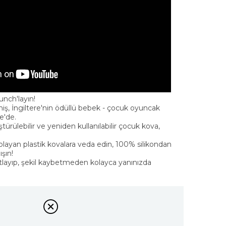
unch'layın!
iş, İngiltere'nin ödüllü bebek - çocuk oyuncak
e'de.
ürülebilir ve yeniden kullanılabilir çocuk kova,
aplayan plastik kovalara veda edin, 100% silikondan
şın!
atlayıp, şekil kaybetmeden kolayca yanınızda