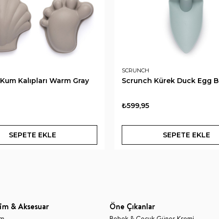
SCRUNCH
Kum Kalıpları Warm Gray
Scrunch Kürek Duck Egg B
₺599,95
SEPETE EKLE
SEPETE EKLE
im & Aksesuar
Öne Çıkanlar
im
Bebek & Çocuk Güneş Kremi