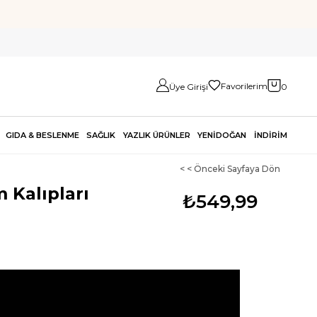
Favorilerim
Üye Girişi
0
GIDA & BESLENME
SAĞLIK
YAZLIK ÜRÜNLER
YENİDOĞAN
İNDİRİM
< < Önceki Sayfaya Dön
 Kalıpları
₺549,99