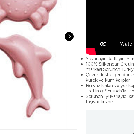
Yuvarlayın, katlayın, Scr
100% Silikondan üretilm
markası Scrunch Türkiy
Çevre dostu, geri dönüşt
kürek ve kum kalıpları.
Bu yaz kırılan ve yer k
üretilmiş Scrunch'la tanı
Scrunch'ı yuvarlayıp, k
taşıyabilirsiniz.