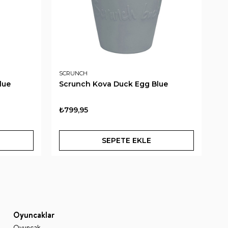
SCRUNCH
B.
lue
Scrunch Kova Duck Egg Blue
B.
₺799,95
₺2
SEPETE EKLE
Oyuncaklar
Oyuncak