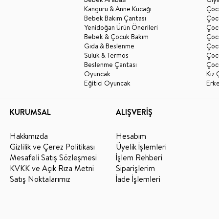
Kanguru & Anne Kucağı
Çocu
Bebek Bakım Çantası
Çocu
Yenidoğan Ürün Önerileri
Çoc
Bebek & Çocuk Bakım
Çoc
Gıda & Beslenme
Çocu
Suluk & Termos
Çoc
Beslenme Çantası
Çoc
Oyuncak
Kız 
Eğitici Oyuncak
Erk
KURUMSAL
ALIŞVERİŞ
Hakkımızda
Hesabım
Gizlilik ve Çerez Politikası
Üyelik İşlemleri
Mesafeli Satış Sözleşmesi
İşlem Rehberi
KVKK ve Açık Rıza Metni
Siparişlerim
Satış Noktalarımız
İade İşlemleri