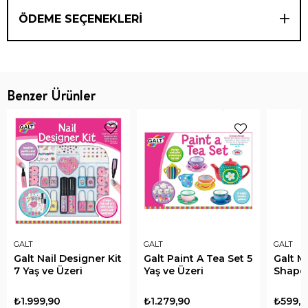
ÖDEME SEÇENEKLERI
Benzer Ürünler
GALT
GALT
GALT
Galt Nail Designer Kit
Galt Paint A Tea Set 5
Galt M
7 Yaş ve Üzeri
Yaş ve Üzeri
Shapes
₺1.999,90
₺1.279,90
₺599,9