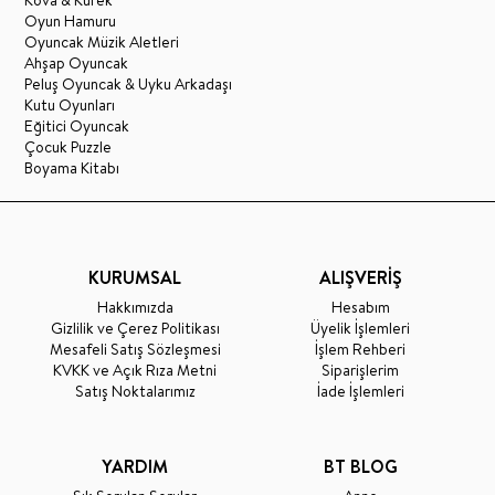
Kova & Kürek
Oyun Hamuru
Oyuncak Müzik Aletleri
Ahşap Oyuncak
Peluş Oyuncak & Uyku Arkadaşı
Kutu Oyunları
Eğitici Oyuncak
Çocuk Puzzle
Boyama Kitabı
KURUMSAL
ALIŞVERİŞ
Hakkımızda
Hesabım
Gizlilik ve Çerez Politikası
Üyelik İşlemleri
Mesafeli Satış Sözleşmesi
İşlem Rehberi
KVKK ve Açık Rıza Metni
Siparişlerim
Satış Noktalarımız
İade İşlemleri
YARDIM
BT BLOG