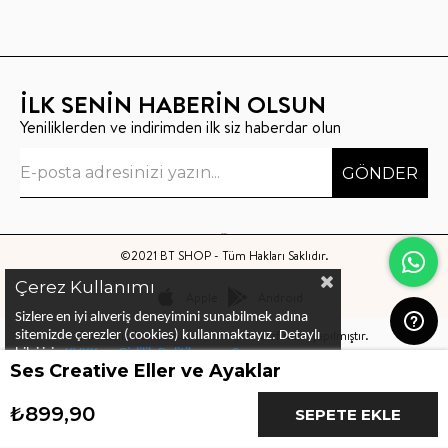
İLK SENİN HABERİN OLSUN
Yeniliklerden ve indirimden ilk siz haberdar olun
GÖNDER
©2021 BT SHOP - Tüm Hakları Saklıdır.
Çerez Kullanımı
Apple
Android
Sizlere en iyi alıveriş deneyimini sunabilmek adına
Bu sitenin kurulumu
Keyo Digital
tarafından yapılmıştır.
sitemizde çerezler (cookies) kullanmaktayız.
Detaylı
bilgi için
KVKK ve Gizlilik Politikası
ve
Çerez
Ses Creative Eller ve Ayaklar
Politika
ları
nı
inceleyebilirsiniz
₺899,90