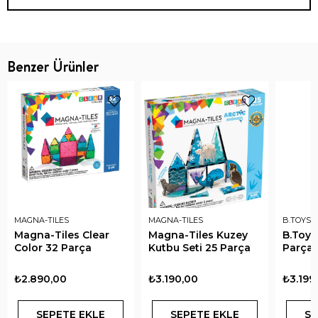
Benzer Ürünler
MAGNA-TILES
MAGNA-TILES
B.TOYS
Magna-Tiles Clear
Magna-Tiles Kuzey
B.Toys
Color 32 Parça
Kutbu Seti 25 Parça
Parça
₺2.890,00
₺3.190,00
₺3.199
SEPETE EKLE
SEPETE EKLE
SE