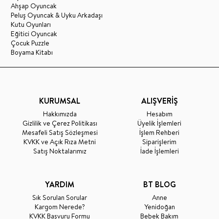
Ahşap Oyuncak
Peluş Oyuncak & Uyku Arkadaşı
Kutu Oyunları
Eğitici Oyuncak
Çocuk Puzzle
Boyama Kitabı
KURUMSAL
ALIŞVERİŞ
Hakkımızda
Hesabım
Gizlilik ve Çerez Politikası
Üyelik İşlemleri
Mesafeli Satış Sözleşmesi
İşlem Rehberi
KVKK ve Açık Rıza Metni
Siparişlerim
Satış Noktalarımız
İade İşlemleri
YARDIM
BT BLOG
Sık Sorulan Sorular
Anne
Kargom Nerede?
Yenidoğan
KVKK Başvuru Formu
Bebek Bakım