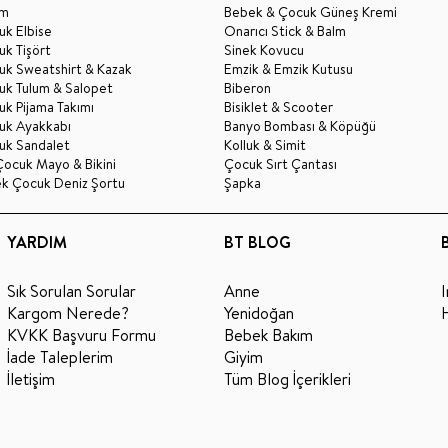
im
Bebek & Çocuk Güneş Kremi
k Elbise
Onarıcı Stick & Balm
k Tişört
Sinek Kovucu
uk Sweatshirt & Kazak
Emzik & Emzik Kutusu
uk Tulum & Salopet
Biberon
k Pijama Takımı
Bisiklet & Scooter
uk Ayakkabı
Banyo Bombası & Köpüğü
uk Sandalet
Kolluk & Simit
Çocuk Mayo & Bikini
Çocuk Sırt Çantası
ek Çocuk Deniz Şortu
Şapka
YARDIM
BT BLOG
Sık Sorulan Sorular
Anne
Kargom Nerede?
Yenidoğan
KVKK Başvuru Formu
Bebek Bakım
İade Taleplerim
Giyim
İletişim
Tüm Blog İçerikleri