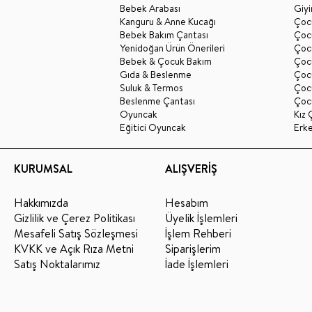
Bebek Arabası
Giy
Kanguru & Anne Kucağı
Çocu
Bebek Bakım Çantası
Çocu
Yenidoğan Ürün Önerileri
Çoc
Bebek & Çocuk Bakım
Çoc
Gıda & Beslenme
Çocu
Suluk & Termos
Çoc
Beslenme Çantası
Çoc
Oyuncak
Kız 
Eğitici Oyuncak
Erk
KURUMSAL
ALIŞVERİŞ
Hakkımızda
Hesabım
Gizlilik ve Çerez Politikası
Üyelik İşlemleri
Mesafeli Satış Sözleşmesi
İşlem Rehberi
KVKK ve Açık Rıza Metni
Siparişlerim
Satış Noktalarımız
İade İşlemleri