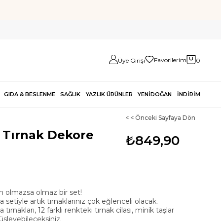
Favorilerim
Üye Girişi
0
GIDA & BESLENME
SAĞLIK
YAZLIK ÜRÜNLER
YENİDOĞAN
İNDİRİM
< < Önceki Sayfaya Dön
e Tırnak Dekore
₺849,90
n olmazsa olmaz bir set!
 setiyle artık tırnaklarınız çok eğlenceli olacak.
ırnakları, 12 farklı renkteki tırnak cilası, minik taşlar
süsleyebileceksiniz.