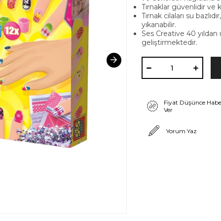
Tırnaklar güvenlidir ve ko
Tırnak cilaları su bazlıdı
yıkanabilir.
Ses Creative 40 yıldan 
geliştirmektedir.
Fiyat Düşünce Habe
Ver
Yorum Yaz