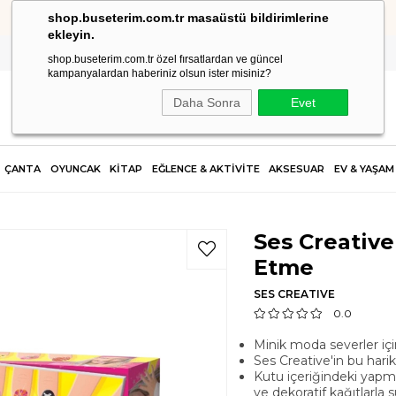
shop.buseterim.com.tr masaüstü bildirimlerine
HIZLI KARGO
ekleyin.
shop.buseterim.com.tr özel fırsatlardan ve güncel
kampanyalardan haberiniz olsun ister misiniz?
Daha Sonra
Evet
ÇANTA
OYUNCAK
KİTAP
EĞLENCE & AKTİVİTE
AKSESUAR
EV & YAŞAM
Ses Creativ
Etme
SES CREATIVE
0.0
Minik moda severler içi
Ses Creative'in bu harika
Kutu içeriğindeki yapma t
ve dekoratif kağıtlarla 