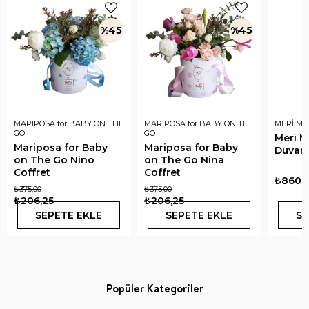
%45
%45
MARIPOSA for BABY ON THE
MARIPOSA for BABY ON THE
MERİ ME
GO
GO
Meri M
Mariposa for Baby
Mariposa for Baby
Duvar
on The Go Nino
on The Go Nina
Coffret
Coffret
₺860,
₺375,00
₺375,00
₺206,25
₺206,25
SEPETE EKLE
SEPETE EKLE
SE
Popüler Kategoriler