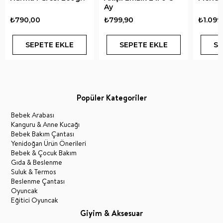
Ay
₺790,00
₺799,90
₺1.099
SEPETE EKLE
SEPETE EKLE
SE
Popüler Kategoriler
Bebek Arabası
Kanguru & Anne Kucağı
Bebek Bakım Çantası
Yenidoğan Ürün Önerileri
Bebek & Çocuk Bakım
Gıda & Beslenme
Suluk & Termos
Beslenme Çantası
Oyuncak
Eğitici Oyuncak
Giyim & Aksesuar