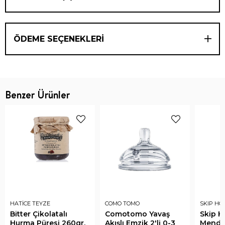
ÖDEME SEÇENEKLERI
Benzer Ürünler
HATİCE TEYZE
COMO TOMO
SKIP HO
Bitter Çikolatalı
Comotomo Yavaş
Skip 
Hurma Püresi 260gr.
Akışlı Emzik 2'li 0-3
Mendil