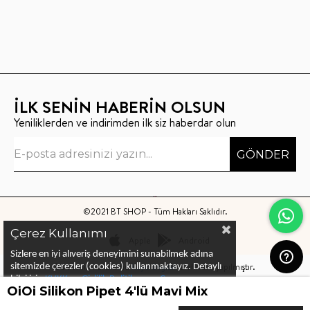
İLK SENİN HABERİN OLSUN
Yeniliklerden ve indirimden ilk siz haberdar olun
GÖNDER
©2021 BT SHOP - Tüm Hakları Saklıdır.
Çerez Kullanımı
Apple
Android
Sizlere en iyi alıveriş deneyimini sunabilmek adına
Bu sitenin kurulumu
Keyo Digital
tarafından yapılmıştır.
sitemizde çerezler (cookies) kullanmaktayız.
Detaylı
bilgi için
KVKK ve Gizlilik Politikası
ve
Çerez
OiOi Silikon Pipet 4'lü Mavi Mix
Politika
ları
nı
inceleyebilirsiniz