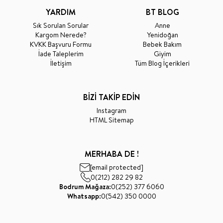
YARDIM
BT BLOG
Sık Sorulan Sorular
Anne
Kargom Nerede?
Yenidoğan
KVKK Başvuru Formu
Bebek Bakım
İade Taleplerim
Giyim
İletişim
Tüm Blog İçerikleri
BİZİ TAKİP EDİN
Instagram
HTML Sitemap
MERHABA DE !
[email protected]
0(212) 282 29 82
Bodrum Mağaza:
0(252) 377 6060
Whatsapp:
0(542) 350 0000