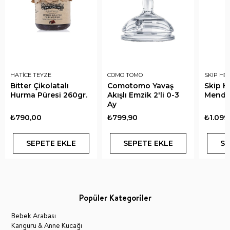
HATİCE TEYZE
COMO TOMO
SKIP HO
Bitter Çikolatalı
Comotomo Yavaş
Skip 
Hurma Püresi 260gr.
Akışlı Emzik 2'li 0-3
Mendil
Ay
₺790,00
₺799,90
₺1.099
SEPETE EKLE
SEPETE EKLE
SE
Popüler Kategoriler
Bebek Arabası
Kanguru & Anne Kucağı