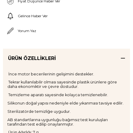
Fiyat Düşünce Haber Ver
Gelince Haber Ver
Yorum Yaz
ÜRÜN ÖZELLIKLERI
İnce motor becerilerinin gelişimini destekler.
Tekrar kullanılabilir olması sayesinde plastik ürünlere göre
daha ekonomiktir ve çevre dostudur.
Temizleme aparatı sayesinde kolayca temizlenebilir.
Silikonun doğal yapısı nedeniyle elde yıkanması tavsiye edilir.
Sterilizatörde temizliğe uygudur.
AB standartlarına uygunluğu bağımsız test kuruluşları
tarafından test edilip onaylanmıştır.
Ürün Ağırlığı: 7 g