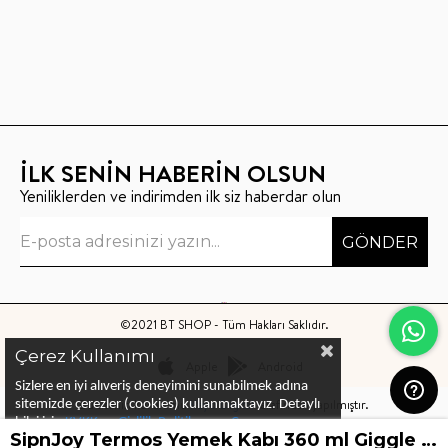
İLK SENİN HABERİN OLSUN
Yeniliklerden ve indirimden ilk siz haberdar olun
GÖNDER
©2021 BT SHOP - Tüm Hakları Saklıdır.
Çerez Kullanımı
Apple
Android
Sizlere en iyi alıveriş deneyimini sunabilmek adına
Bu sitenin kurulumu
Keyo Digital
tarafından yapılmıştır.
sitemizde çerezler (cookies) kullanmaktayız.
Detaylı
bilgi için
KVKK ve Gizlilik Politikası
ve
Çerez
SipnJoy Termos Yemek Kabı 360 ml Giggle Giraffe
Politika
ları
nı
inceleyebilirsiniz