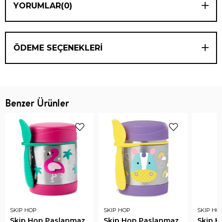
YORUMLAR
(0)
ÖDEME SEÇENEKLERI
Benzer Ürünler
SKIP HOP
SKIP HOP
SKIP HO
Skip Hop Paslanmaz
Skip Hop Paslanmaz
Skip 