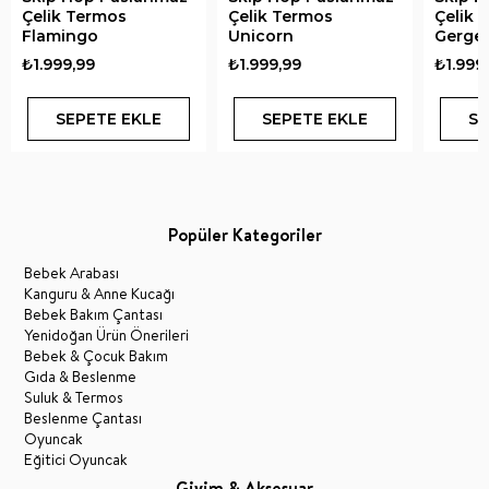
Çelik Termos
Çelik Termos
Çelik 
Flamingo
Unicorn
Gerge
₺1.999,99
₺1.999,99
₺1.999
SEPETE EKLE
SEPETE EKLE
SE
Popüler Kategoriler
Bebek Arabası
Kanguru & Anne Kucağı
Bebek Bakım Çantası
Yenidoğan Ürün Önerileri
Bebek & Çocuk Bakım
Gıda & Beslenme
Suluk & Termos
Beslenme Çantası
Oyuncak
Eğitici Oyuncak
Giyim & Aksesuar