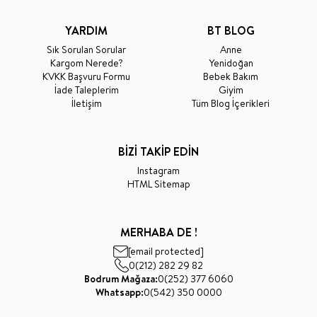
YARDIM
BT BLOG
Sık Sorulan Sorular
Anne
Kargom Nerede?
Yenidoğan
KVKK Başvuru Formu
Bebek Bakım
İade Taleplerim
Giyim
İletişim
Tüm Blog İçerikleri
BİZİ TAKİP EDİN
Instagram
HTML Sitemap
MERHABA DE !
[email protected]
0(212) 282 29 82
Bodrum Mağaza:
0(252) 377 6060
Whatsapp:
0(542) 350 0000