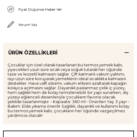
Fiyat Düşünce Haber Ver
Yorum Yaz
ÜRÜN ÖZELLIKLERI
Çocuklar için özel olarak tasarlanan bu termos yemek kabı,
yiyecekleri uzun süre sıcak veya soğuk tutarak her öğünde
taze ve lezzetli kalmasını sağlar. Çift katmanlı vakum yalıtımı,
ısıyı uzun süre koruyarak yemeklerin ideal sıcaklıkta kalmasını
destekler. Hava valfi sistemi, vakum etkisini azaltarak kapağın
kolayca açılmasını sağlar. Dayanıklı paslanmaz çelik iç yüzey,
hem sağlıklı hem de kolay temizlenebilir bir yapı sunarken, dış
yüzeyi eğlenceli desenleriyle çocukların favorisi olacak
şekilde tasarlanmıştır. • Kapasite: 360 ml • Önerilen Yaş: 3 yaş+ •
Bakım: Elde yıkama önerilir Sağlıklı, dayanıklı ve kullanımı kolay
bu termos yemek kabı, çocukların her öğünde vazgeçilmez
yardımcısı olacak!