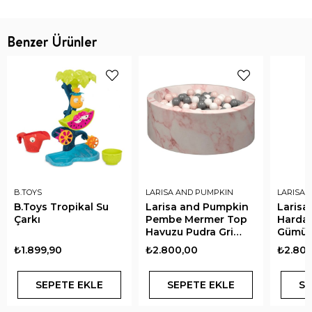
Benzer Ürünler
B.TOYS
LARISA AND PUMPKIN
LARISA 
B.Toys Tropikal Su
Larisa and Pumpkin
Larisa
Çarkı
Pembe Mermer Top
Hardal
Havuzu Pudra Gri
Gümüş
Beyaz Top
Top
₺1.899,90
₺2.800,00
₺2.800
SEPETE EKLE
SEPETE EKLE
SE