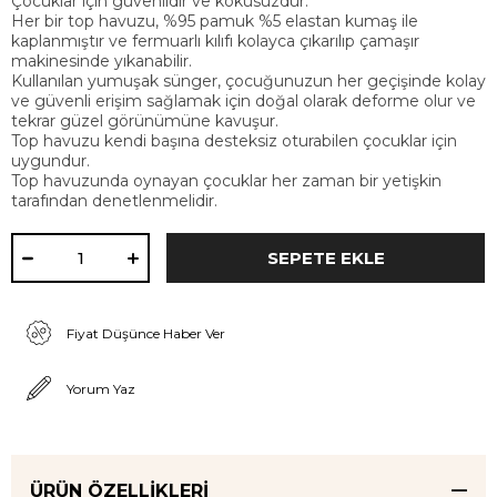
Çocuklar için güvenlidir ve kokusuzdur.
Her bir top havuzu, %95 pamuk %5 elastan kumaş ile
kaplanmıştır ve fermuarlı kılıfı kolayca çıkarılıp çamaşır
makinesinde yıkanabilir.
Kullanılan yumuşak sünger, çocuğunuzun her geçişinde kolay
ve güvenli erişim sağlamak için doğal olarak deforme olur ve
tekrar güzel görünümüne kavuşur.
Top havuzu kendi başına desteksiz oturabilen çocuklar için
uygundur.
Top havuzunda oynayan çocuklar her zaman bir yetişkin
tarafından denetlenmelidir.
Fiyat Düşünce Haber Ver
Yorum Yaz
ÜRÜN ÖZELLIKLERI