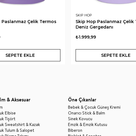
SKIP HOP
 Paslanmaz Çelik Termos
Skip Hop Paslanmaz Çelik
Deniz Gergedanı
9
₺1.999,99
SEPETE EKLE
SEPETE EKLE
im & Aksesuar
Öne Çıkanlar
im
Bebek & Çocuk Güneş Kremi
k Elbise
Onarıcı Stick & Balm
k Tişört
Sinek Kovucu
uk Sweatshirt & Kazak
Emzik & Emzik Kutusu
uk Tulum & Salopet
Biberon
k Pijama Takımı
Bisiklet & Scooter