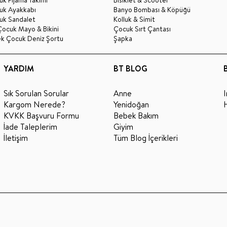
uk Ayakkabı
Banyo Bombası & Köpüğü
uk Sandalet
Kolluk & Simit
Çocuk Mayo & Bikini
Çocuk Sırt Çantası
ek Çocuk Deniz Şortu
Şapka
YARDIM
BT BLOG
Sık Sorulan Sorular
Anne
Kargom Nerede?
Yenidoğan
KVKK Başvuru Formu
Bebek Bakım
İade Taleplerim
Giyim
İletişim
Tüm Blog İçerikleri