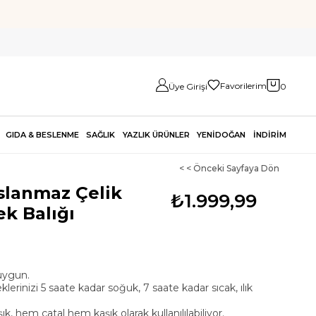
Favorilerim
Üye Girişi
0
GIDA & BESLENME
SAĞLIK
YAZLIK ÜRÜNLER
YENİDOĞAN
İNDİRİM
< < Önceki Sayfaya Dön
slanmaz Çelik
₺1.999,99
k Balığı
uygun.
lerinizi 5 saate kadar soğuk, 7 saate kadar sıcak, ılık
, hem çatal hem kaşık olarak kullanılılabiliyor.