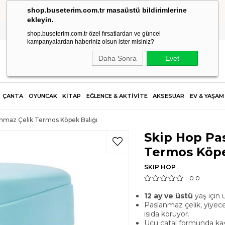
shop.buseterim.com.tr masaüstü bildirimlerine
HIZLI KARGO
ekleyin.
shop.buseterim.com.tr özel fırsatlardan ve güncel
kampanyalardan haberiniz olsun ister misiniz?
Daha Sonra
Evet
ÇANTA
OYUNCAK
KİTAP
EĞLENCE & AKTİVİTE
AKSESUAR
EV & YAŞAM
anmaz Çelik Termos Köpek Balığı
Skip Hop Pa
Termos Köpe
SKIP HOP
0.0
12 ay ve üstü
yaş için 
Paslanmaz çelik, yiyecek
ısıda koruyor.
Ucu çatal formunda kaşık