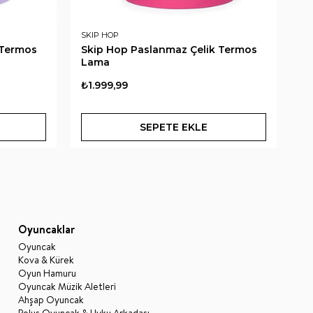
SKIP HOP
SK
 Termos
Skip Hop Paslanmaz Çelik Termos
Sk
Lama
Ar
₺1.999,99
₺1
SEPETE EKLE
Oyuncaklar
Oyuncak
Kova & Kürek
Oyun Hamuru
Oyuncak Müzik Aletleri
Ahşap Oyuncak
Peluş Oyuncak & Uyku Arkadaşı