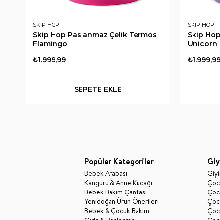
SKIP HOP
SKIP HOP
Skip Hop Paslanmaz Çelik Termos
Skip Hop
Flamingo
Unicorn
₺1.999,99
₺1.999,9
SEPETE EKLE
Popüler Kategoriler
Giy
Bebek Arabası
Giy
Kanguru & Anne Kucağı
Çocu
Bebek Bakım Çantası
Çocu
Yenidoğan Ürün Önerileri
Çoc
Bebek & Çocuk Bakım
Çoc
Gıda & Beslenme
Çocu