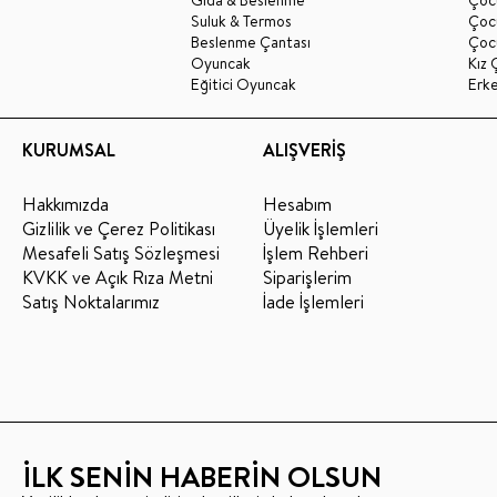
Suluk & Termos
Çoc
Beslenme Çantası
Çoc
Oyuncak
Kız 
Eğitici Oyuncak
Erk
KURUMSAL
ALIŞVERİŞ
Hakkımızda
Hesabım
Gizlilik ve Çerez Politikası
Üyelik İşlemleri
Mesafeli Satış Sözleşmesi
İşlem Rehberi
KVKK ve Açık Rıza Metni
Siparişlerim
Satış Noktalarımız
İade İşlemleri
İLK SENİN HABERİN OLSUN