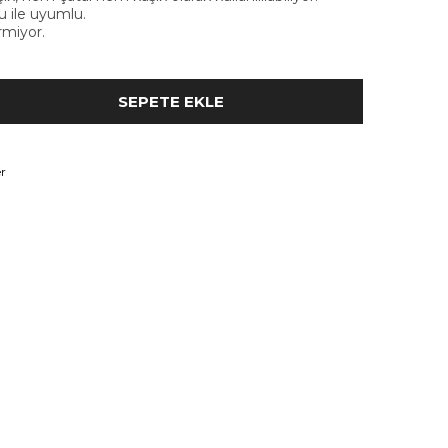
u ile uyumlu.
rmiyor.
r