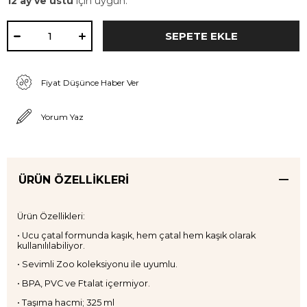
12 ay ve üstü
için uygun.
Fiyat Düşünce Haber Ver
Yorum Yaz
ÜRÜN ÖZELLIKLERI
Ürün Özellikleri:
• Ucu çatal formunda kaşık, hem çatal hem kaşık olarak
kullanılılabiliyor.
• Sevimli Zoo koleksiyonu ile uyumlu.
• BPA, PVC ve Ftalat içermiyor.
• Taşıma hacmi; 325 ml