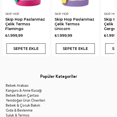
SKIP HOP
SKIP HOP
SKIP HO
Skip Hop Paslanmaz
Skip Hop Paslanmaz
Skip 
Çelik Termos
Çelik Termos
Çelik 
Flamingo
Unicorn
Gerge
₺1.999,99
₺1.999,99
₺1.999
SEPETE EKLE
SEPETE EKLE
SE
Popüler Kategoriler
Bebek Arabası
Kanguru & Anne Kucağı
Bebek Bakım Çantası
Yenidoğan Ürün Önerileri
Bebek & Çocuk Bakım
Gıda & Beslenme
Suluk & Termos