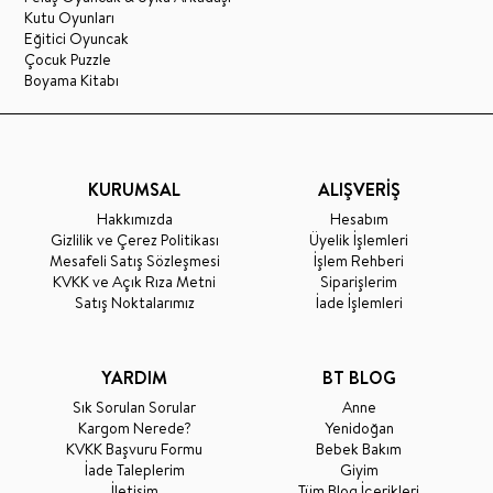
Kutu Oyunları
Eğitici Oyuncak
Çocuk Puzzle
Boyama Kitabı
KURUMSAL
ALIŞVERİŞ
Hakkımızda
Hesabım
Gizlilik ve Çerez Politikası
Üyelik İşlemleri
Mesafeli Satış Sözleşmesi
İşlem Rehberi
KVKK ve Açık Rıza Metni
Siparişlerim
Satış Noktalarımız
İade İşlemleri
YARDIM
BT BLOG
Sık Sorulan Sorular
Anne
Kargom Nerede?
Yenidoğan
KVKK Başvuru Formu
Bebek Bakım
İade Taleplerim
Giyim
İletişim
Tüm Blog İçerikleri