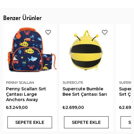
Benzer Ürünler
PENNY SCALLAN
SUPERCUTE
SUPERC
Penny Scallan Sırt
Supercute Bumble
Superc
Çantası Large
Bee Sırt Çantası Sarı
Sırt Ç
Anchors Away
₺3.249,00
₺2.699,00
₺2.699
SEPETE EKLE
SEPETE EKLE
SE