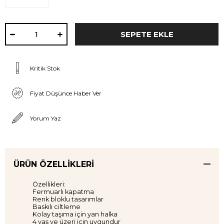
Kritik Stok
Fiyat Düşünce Haber Ver
Yorum Yaz
ÜRÜN ÖZELLIKLERI
Özellikleri:
Fermuarlı kapatma
Renk bloklu tasarımlar
Baskılı ciltleme
Kolay taşıma için yan halka
4 yaş ve üzeri için uygundur