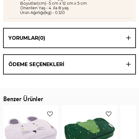
Boyutlar(cm) -5 cm x 12 cm x 5 cm
Önerilen Yaş - 4 ila 8 yaş
Ürün Ağırlığı(kg) - 0,120
YORUMLAR
(0)
ÖDEME SEÇENEKLERI
Benzer Ürünler