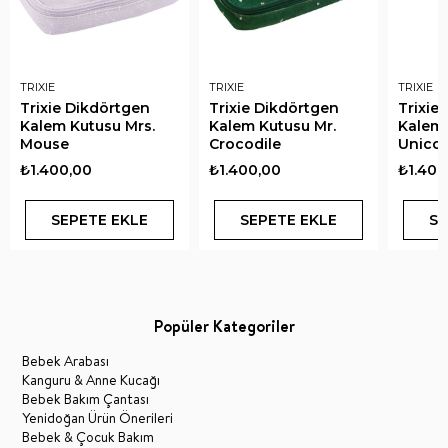
TRIXIE
TRIXIE
TRIXIE
Trixie Dikdörtgen
Trixie Dikdörtgen
Trixie
Kalem Kutusu Mrs.
Kalem Kutusu Mr.
Kalem 
Mouse
Crocodile
Unico
₺1.400,00
₺1.400,00
₺1.400
SEPETE EKLE
SEPETE EKLE
SE
Popüler Kategoriler
Bebek Arabası
Kanguru & Anne Kucağı
Bebek Bakım Çantası
Yenidoğan Ürün Önerileri
Bebek & Çocuk Bakım