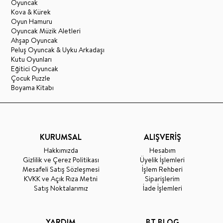
Oyuncak
Kova & Kürek
Oyun Hamuru
Oyuncak Müzik Aletleri
Ahşap Oyuncak
Peluş Oyuncak & Uyku Arkadaşı
Kutu Oyunları
Eğitici Oyuncak
Çocuk Puzzle
Boyama Kitabı
KURUMSAL
ALIŞVERİŞ
Hakkımızda
Hesabım
Gizlilik ve Çerez Politikası
Üyelik İşlemleri
Mesafeli Satış Sözleşmesi
İşlem Rehberi
KVKK ve Açık Rıza Metni
Siparişlerim
Satış Noktalarımız
İade İşlemleri
YARDIM
BT BLOG