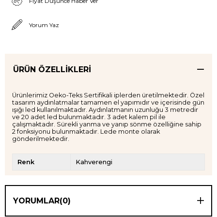
Fiyat Düşünce Haber Ver
Yorum Yaz
ÜRÜN ÖZELLIKLERI
Ürünlerimiz Oeko-Teks Sertifikali iplerden üretilmektedir. Özel
tasarım aydınlatmalar tamamen el yapımıdır ve içerisinde gün
ışığı led kullanılmaktadır. Aydınlatmanın uzunluğu 3 metredir
ve 20 adet led bulunmaktadır. 3 adet kalem pil ile
çalışmaktadır. Sürekli yanma ve yanıp sönme özelliğine sahip
2 fonksiyonu bulunmaktadır. Lede monte olarak
gönderilmektedir.
Renk
Kahverengi
YORUMLAR
(0)