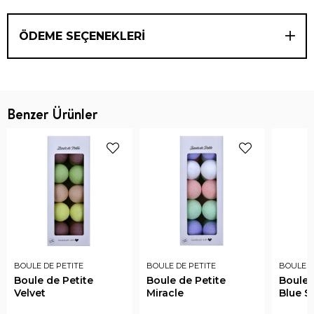
ÖDEME SEÇENEKLERI
Benzer Ürünler
BOULE DE PETITE
BOULE DE PETITE
BOULE D
Boule de Petite
Boule de Petite
Boule 
Velvet
Miracle
Blue S