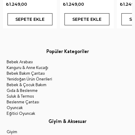
₺1.249,00
₺1.249,00
₺1.249
SEPETE EKLE
SEPETE EKLE
SE
Popüler Kategoriler
Bebek Arabası
Kanguru & Anne Kucağı
Bebek Bakım Çantası
Yenidoğan Ürün Önerileri
Bebek & Çocuk Bakım
Gıda & Beslenme
Suluk & Termos
Beslenme Çantası
Oyuncak
Eğitici Oyuncak
Giyim & Aksesuar
Giyim