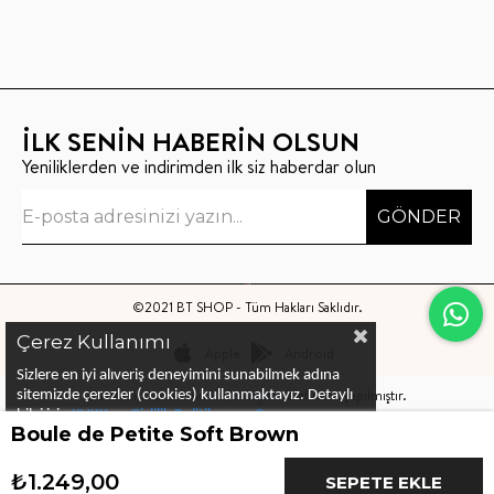
İLK SENİN HABERİN OLSUN
Yeniliklerden ve indirimden ilk siz haberdar olun
GÖNDER
©2021 BT SHOP - Tüm Hakları Saklıdır.
Çerez Kullanımı
Apple
Android
Sizlere en iyi alıveriş deneyimini sunabilmek adına
Bu sitenin kurulumu
Keyo Digital
tarafından yapılmıştır.
sitemizde çerezler (cookies) kullanmaktayız.
Detaylı
bilgi için
KVKK ve Gizlilik Politikası
ve
Çerez
Boule de Petite Soft Brown
Politika
ları
nı
inceleyebilirsiniz
₺1.249,00