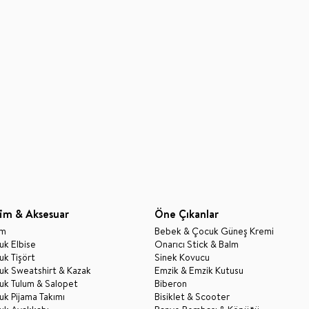
im & Aksesuar
Öne Çıkanlar
im
Bebek & Çocuk Güneş Kremi
k Elbise
Onarıcı Stick & Balm
k Tişört
Sinek Kovucu
uk Sweatshirt & Kazak
Emzik & Emzik Kutusu
uk Tulum & Salopet
Biberon
k Pijama Takımı
Bisiklet & Scooter