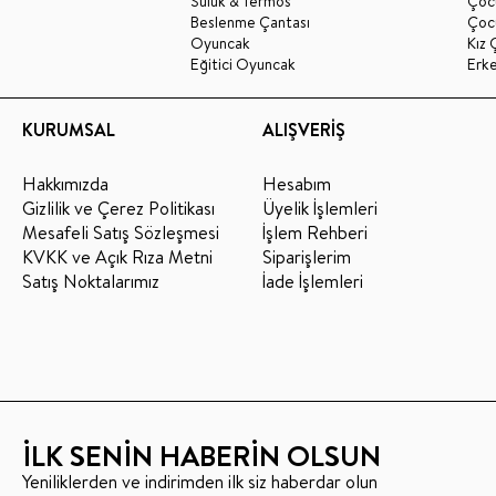
Suluk & Termos
Çoc
Beslenme Çantası
Çoc
Oyuncak
Kız 
Eğitici Oyuncak
Erk
KURUMSAL
ALIŞVERİŞ
Hakkımızda
Hesabım
Gizlilik ve Çerez Politikası
Üyelik İşlemleri
Mesafeli Satış Sözleşmesi
İşlem Rehberi
KVKK ve Açık Rıza Metni
Siparişlerim
Satış Noktalarımız
İade İşlemleri
İLK SENİN HABERİN OLSUN
Yeniliklerden ve indirimden ilk siz haberdar olun