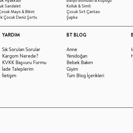
uk Ayakkabı
Banyo Bombası & Köpüğü
uk Sandalet
Kolluk & Simit
Çocuk Mayo & Bikini
Çocuk Sırt Çantası
ek Çocuk Deniz Şortu
Şapka
YARDIM
BT BLOG
Sık Sorulan Sorular
Anne
Kargom Nerede?
Yenidoğan
KVKK Başvuru Formu
Bebek Bakım
İade Taleplerim
Giyim
İletişim
Tüm Blog İçerikleri