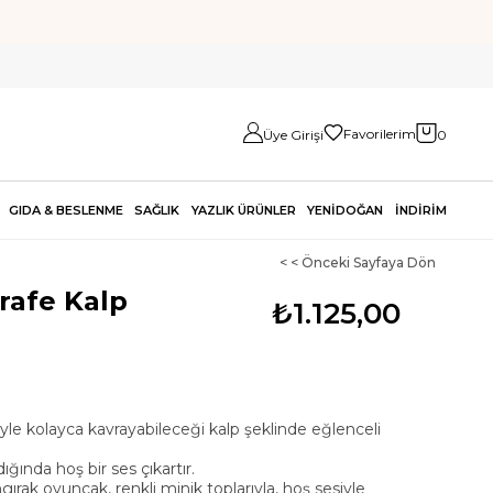
Favorilerim
Üye Girişi
0
GIDA & BESLENME
SAĞLIK
YAZLIK ÜRÜNLER
YENİDOĞAN
İNDİRİM
< < Önceki Sayfaya Dön
rafe Kalp
₺1.125,00
iyle kolayca kavrayabileceği kalp şeklinde eğlenceli
ığında hoş bir ses çıkartır.
ngırak oyuncak, renkli minik toplarıyla, hoş sesiyle