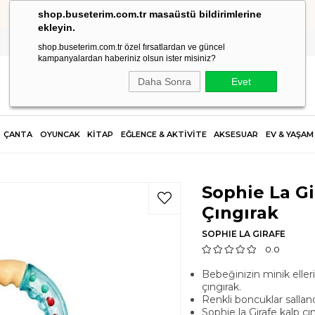
shop.buseterim.com.tr masaüstü bildirimlerine
HIZLI KARGO
ekleyin.
shop.buseterim.com.tr özel fırsatlardan ve güncel
kampanyalardan haberiniz olsun ister misiniz?
Daha Sonra
Evet
ÇANTA
OYUNCAK
KİTAP
EĞLENCE & AKTİVİTE
AKSESUAR
EV & YAŞAM
Sophie La Gi
Çıngırak
SOPHIE LA GIRAFE
0.0
Bebeğinizin minik eller
çıngırak.
Renkli boncuklar salland
Sophie la Girafe kalp çı