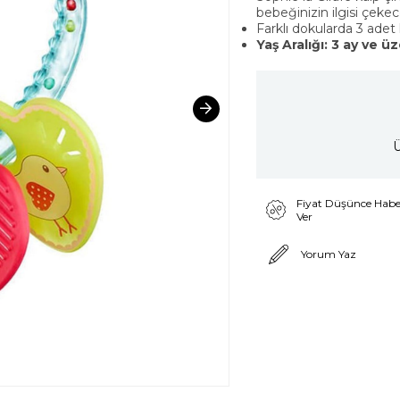
bebeğinizin ilgisi çekec
Farklı dokularda 3 adet 
Yaş Aralığı: 3 ay ve üz
Ü
Fiyat Düşünce Habe
Ver
Yorum Yaz