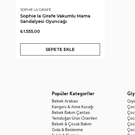
SOPHIE LA GIRAFE
Sophie la Girafe Vakumlu Mama
Sandalyesi Oyuncağı
₺1.555,00
SEPETE EKLE
Popüler Kategoriler
Giy
Bebek Arabası
Giy
Kanguru & Anne Kucağı
Çocu
Bebek Bakım Çantası
Çocu
Yenidoğan Ürün Önerileri
Çoc
Bebek & Çocuk Bakım
Çoc
Gıda & Beslenme
Çocu