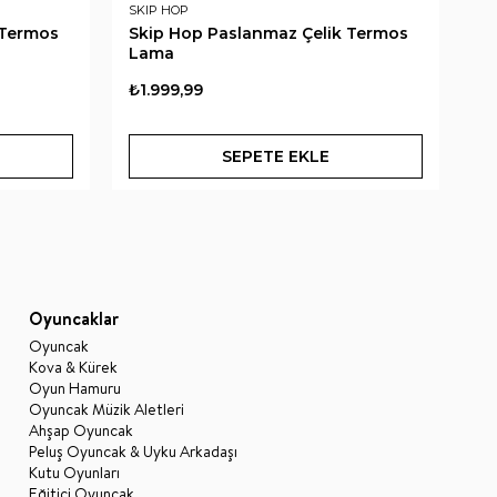
SKIP HOP
SK
 Termos
Skip Hop Paslanmaz Çelik Termos
Sk
Lama
Ar
₺1.999,99
₺1
SEPETE EKLE
Oyuncaklar
Oyuncak
Kova & Kürek
Oyun Hamuru
Oyuncak Müzik Aletleri
Ahşap Oyuncak
Peluş Oyuncak & Uyku Arkadaşı
Kutu Oyunları
Eğitici Oyuncak