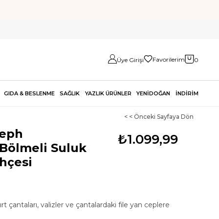
Favorilerim
Üye Girişi
0
GIDA & BESLENME
SAĞLIK
YAZLIK ÜRÜNLER
YENİDOĞAN
İNDİRİM
< < Önceki Sayfaya Dön
seph
₺1.099,99
 Bölmeli Suluk
hçesi
çantaları, valizler ve çantalardaki file yan ceplere