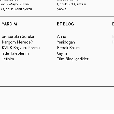
Çocuk Mayo & Bikini
Çocuk Sırt Çantası
ek Çocuk Deniz Şortu
Şapka
YARDIM
BT BLOG
Sık Sorulan Sorular
Anne
Kargom Nerede?
Yenidoğan
KVKK Başvuru Formu
Bebek Bakım
İade Taleplerim
Giyim
İletişim
Tüm Blog İçerikleri