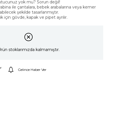
tutucunuz yok mu? Sorun değil!
arabina ile çantalara, bebek arabalarına veya kemer
labilecek şekilde tasarlanmıştır.
 için gövde, kapak ve pipet ayrılır.
rün stoklarımızda kalmamıştır.
r
Gelince Haber Ver