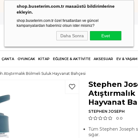
shop.buseterim.com.tr masaüstü bildirimlerine
HIZLI KARGO
ekleyin.
shop.buseterim.com.tr özel fırsatlardan ve güncel
kampanyalardan haberiniz olsun ister misiniz?
Daha Sonra
Evet
ÇANTA
OYUNCAK
KİTAP
EĞLENCE & AKTİVİTE
AKSESUAR
EV & YAŞAM
h Atıştırmalık Bölmeli Suluk Hayvanat Bahçesi
Stephen Jo
Atıştırmalık
Hayvanat Ba
STEPHEN JOSEPH
0.0
Tüm Stephen Joseph sırt 
sığar.