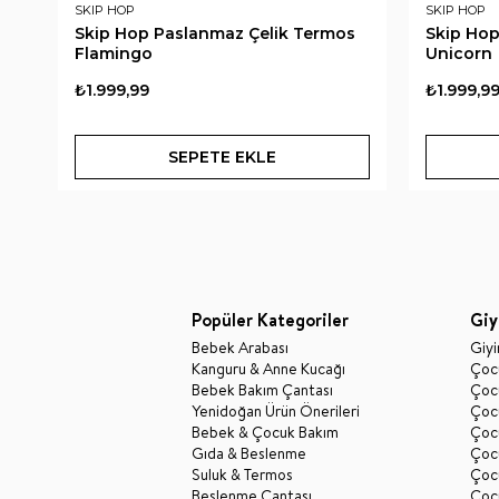
SKIP HOP
SKIP HOP
Skip Hop Paslanmaz Çelik Termos
Skip Hop
Flamingo
Unicorn
₺1.999,99
₺1.999,9
SEPETE EKLE
Popüler Kategoriler
Giy
Bebek Arabası
Giy
Kanguru & Anne Kucağı
Çocu
Bebek Bakım Çantası
Çocu
Yenidoğan Ürün Önerileri
Çoc
Bebek & Çocuk Bakım
Çoc
Gıda & Beslenme
Çocu
Suluk & Termos
Çoc
Beslenme Çantası
Çoc