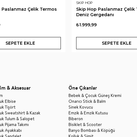
SKIP HOP
 Paslanmaz Çelik Termos
Skip Hop Paslanmaz Çelik
Deniz Gergedanı
9
₺1.999,99
SEPETE EKLE
SEPETE EKLE
im & Aksesuar
Öne Çıkanlar
im
Bebek & Çocuk Güneş Kremi
k Elbise
Onarıcı Stick & Balm
k Tişört
Sinek Kovucu
uk Sweatshirt & Kazak
Emzik & Emzik Kutusu
uk Tulum & Salopet
Biberon
k Pijama Takımı
Bisiklet & Scooter
uk Ayakkabı
Banyo Bombası & Köpüğü
uk Sandalet
Kolluk & Simit