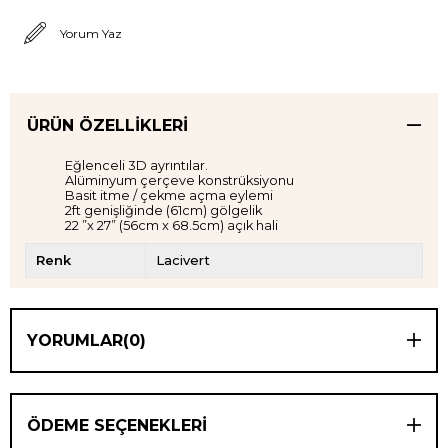
Yorum Yaz
ÜRÜN ÖZELLIKLERI
Eğlenceli 3D ayrıntılar.
Alüminyum çerçeve konstrüksiyonu
Basit itme / çekme açma eylemi
2ft genişliğinde (61cm) gölgelik
22 ”x 27” (56cm x 68.5cm) açık hali
Renk
Lacivert
YORUMLAR
(0)
ÖDEME SEÇENEKLERI