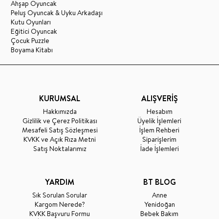
Ahşap Oyuncak
Peluş Oyuncak & Uyku Arkadaşı
Kutu Oyunları
Eğitici Oyuncak
Çocuk Puzzle
Boyama Kitabı
KURUMSAL
ALIŞVERİŞ
Hakkımızda
Hesabım
Gizlilik ve Çerez Politikası
Üyelik İşlemleri
Mesafeli Satış Sözleşmesi
İşlem Rehberi
KVKK ve Açık Rıza Metni
Siparişlerim
Satış Noktalarımız
İade İşlemleri
YARDIM
BT BLOG
Sık Sorulan Sorular
Anne
Kargom Nerede?
Yenidoğan
KVKK Başvuru Formu
Bebek Bakım