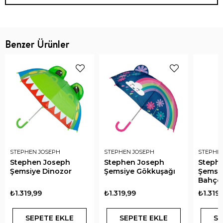
Benzer Ürünler
STEPHEN JOSEPH
STEPHEN JOSEPH
STEPHE
Stephen Joseph
Stephen Joseph
Steph
Şemsiye Dinozor
Şemsiye Gökkuşağı
Şemsi
Bahçe
₺1.319,99
₺1.319,99
₺1.319,
SEPETE EKLE
SEPETE EKLE
SE