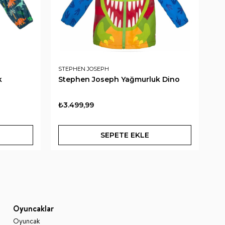
STEPHEN JOSEPH
ST
k
Stephen Joseph Yağmurluk Dino
St
U
₺3.499,99
₺3
SEPETE EKLE
Oyuncaklar
Oyuncak