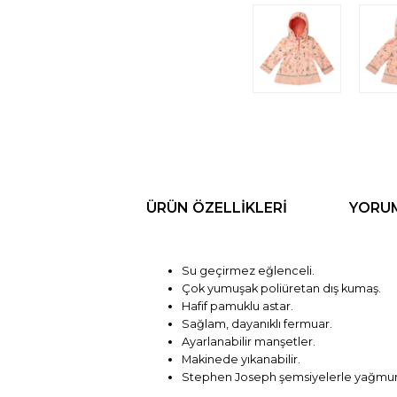
ÜRÜN ÖZELLIKLERI
YORU
Su geçirmez eğlenceli.
Çok yumuşak poliüretan dış kumaş.
Hafif pamuklu astar.
Sağlam, dayanıklı fermuar.
Ayarlanabilir manşetler.
Makinede yıkanabilir.
Stephen Joseph şemsiyelerle yağmurl