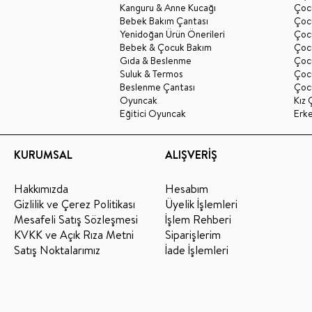
Kanguru & Anne Kucağı
Çocu
Bebek Bakım Çantası
Çocu
Yenidoğan Ürün Önerileri
Çoc
Bebek & Çocuk Bakım
Çoc
Gıda & Beslenme
Çocu
Suluk & Termos
Çoc
Beslenme Çantası
Çoc
Oyuncak
Kız 
Eğitici Oyuncak
Erk
KURUMSAL
ALIŞVERİŞ
Hakkımızda
Hesabım
Gizlilik ve Çerez Politikası
Üyelik İşlemleri
Mesafeli Satış Sözleşmesi
İşlem Rehberi
KVKK ve Açık Rıza Metni
Siparişlerim
Satış Noktalarımız
İade İşlemleri