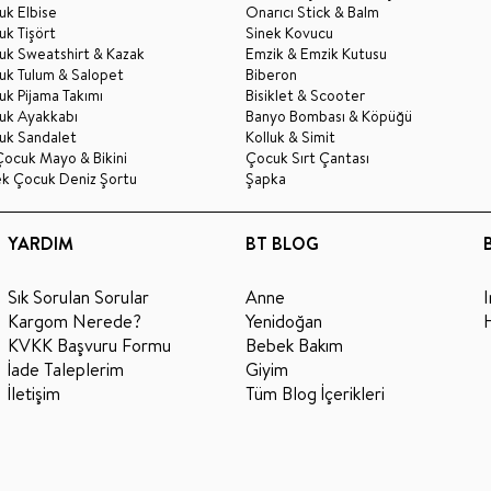
k Elbise
Onarıcı Stick & Balm
k Tişört
Sinek Kovucu
uk Sweatshirt & Kazak
Emzik & Emzik Kutusu
uk Tulum & Salopet
Biberon
k Pijama Takımı
Bisiklet & Scooter
uk Ayakkabı
Banyo Bombası & Köpüğü
uk Sandalet
Kolluk & Simit
Çocuk Mayo & Bikini
Çocuk Sırt Çantası
ek Çocuk Deniz Şortu
Şapka
YARDIM
BT BLOG
Sık Sorulan Sorular
Anne
Kargom Nerede?
Yenidoğan
KVKK Başvuru Formu
Bebek Bakım
İade Taleplerim
Giyim
İletişim
Tüm Blog İçerikleri