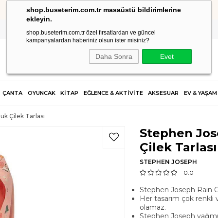
shop.buseterim.com.tr masaüstü bildirimlerine
HIZLI KARGO
ekleyin.
shop.buseterim.com.tr özel fırsatlardan ve güncel
kampanyalardan haberiniz olsun ister misiniz?
Daha Sonra
Evet
ÇANTA
OYUNCAK
KİTAP
EĞLENCE & AKTİVİTE
AKSESUAR
EV & YAŞAM
k Çilek Tarlası
Stephen Jo
Çilek Tarlası
STEPHEN JOSEPH
0.0
Stephen Joseph Rain Co
Her tasarım çok renkli 
olamaz.
Stephen Joseph yağmu