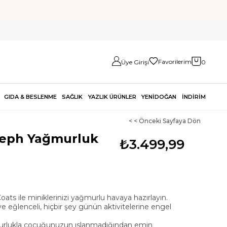
Favorilerim
Üye Girişi
0
GIDA & BESLENME
SAĞLIK
YAZLIK ÜRÜNLER
YENİDOĞAN
İNDİRİM
< < Önceki Sayfaya Dön
seph Yağmurluk
₺3.499,99
ats ile miniklerinizi yağmurlu havaya hazırlayın.
ve eğlenceli, hiçbir şey günün aktivitelerine engel
rlukla çocuğunuzun ıslanmadığından emin