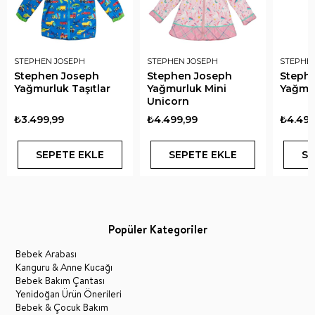
STEPHEN JOSEPH
STEPHEN JOSEPH
STEPHE
Stephen Joseph
Stephen Joseph
Steph
Yağmurluk Taşıtlar
Yağmurluk Mini
Yağmur
Unicorn
₺3.499,99
₺4.499,99
₺4.499
SEPETE EKLE
SEPETE EKLE
SE
Popüler Kategoriler
Bebek Arabası
Kanguru & Anne Kucağı
Bebek Bakım Çantası
Yenidoğan Ürün Önerileri
Bebek & Çocuk Bakım