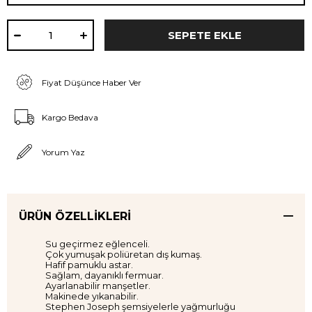
Fiyat Düşünce Haber Ver
Kargo Bedava
Yorum Yaz
ÜRÜN ÖZELLIKLERI
Su geçirmez eğlenceli.
Çok yumuşak poliüretan dış kumaş.
Hafif pamuklu astar.
Sağlam, dayanıklı fermuar.
Ayarlanabilir manşetler.
Makinede yıkanabilir.
Stephen Joseph şemsiyelerle yağmurluğu